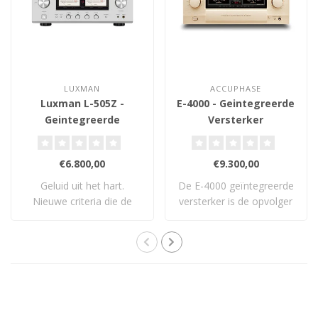
LUXMAN
ACCUPHASE
Luxman L-505Z -
E-4000 - Geintegreerde
Geintegreerde
Versterker
Versterker
€6.800,00
€9.300,00
Geluid uit het hart.
De E-4000 geïntegreerde
Nieuwe criteria die de
versterker is de opvolger
standaard opnieu..
van Accuph..