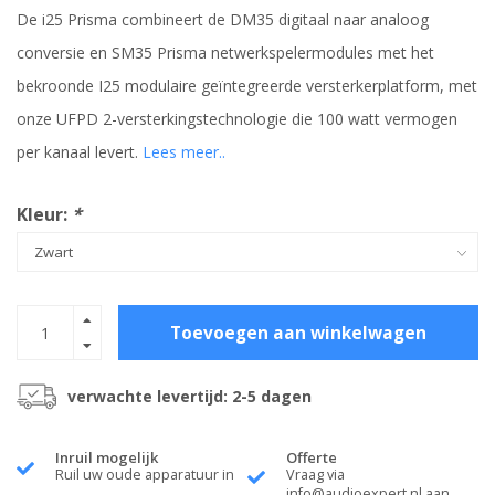
De i25 Prisma combineert de DM35 digitaal naar analoog
conversie en SM35 Prisma netwerkspelermodules met het
bekroonde I25 modulaire geïntegreerde versterkerplatform, met
onze UFPD 2-versterkingstechnologie die 100 watt vermogen
per kanaal levert.
Lees meer..
Kleur:
*
Toevoegen aan winkelwagen
verwachte levertijd: 2-5 dagen
Inruil mogelijk
Offerte
Ruil uw oude apparatuur in
Vraag via
info@audioexpert.nl
aan