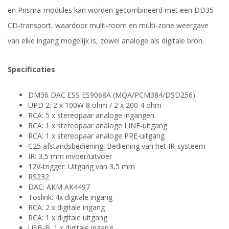
en Prisma-modules kan worden gecombineerd met een DD35
CD-transport, waardoor multi-room en multi-zone weergave
van elke ingang mogelijk is, zowel analoge als digitale bron.
Specificaties
DM36 DAC ESS ES9068A (MQA/PCM384/DSD256)
UPD 2: 2 x 100W 8 ohm / 2 x 200 4 ohm
RCA: 5 x stereopaar analoge ingangen
RCA: 1 x stereopaar analoge LINE-uitgang
RCA: 1 x stereopaar analoge PRE-uitgang
C25 afstandsbediening: Bediening van het IR-systeem
IR: 3,5 mm invoer/uitvoer
12V-trigger: Uitgang van 3,5 mm
RS232
DAC: AKM AK4497
Toslink: 4x digitale ingang
RCA: 2 x digitale ingang
RCA: 1 x digitale uitgang
USB-B: 1 x digitale ingang