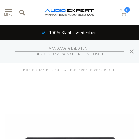
0
MENU
100% Klanttevredenheid
VANDAAG GESLOTEN •
BEZOEK ONZE WINKEL IN DEN BOSCH
Home
/
i25 Prisma - Geintegreerde Versterker