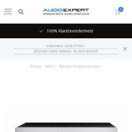
0
MENU
100% Klanttevredenheid
VANDAAG GESLOTEN •
BEZOEK ONZE WINKEL IN DEN BOSCH
Home
/
A35.2 - Stereo Eindversterker