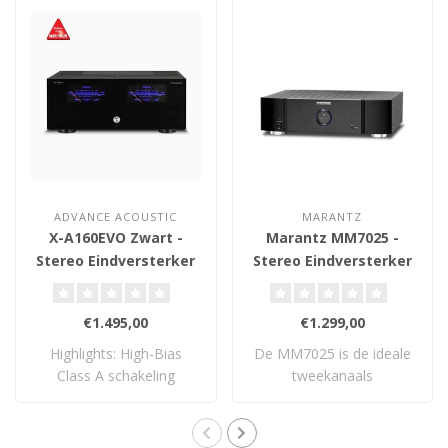
ADVANCE ACOUSTIC
MARANTZ
X-A160EVO Zwart -
Marantz MM7025 -
Stereo Eindversterker
Stereo Eindversterker
€1.495,00
€1.299,00
Highlights: High-Bias
De MM7025 is de ideale
Class A schakeling
tweekanaals
Logaritmische VU-..
eindversterker in hun as..