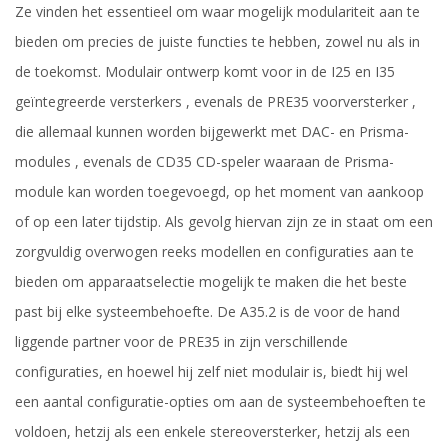
Ze vinden het essentieel om waar mogelijk modulariteit aan te
bieden om precies de juiste functies te hebben, zowel nu als in
de toekomst. Modulair ontwerp komt voor in de I25 en I35
geïntegreerde versterkers , evenals de PRE35 voorversterker ,
die allemaal kunnen worden bijgewerkt met DAC- en Prisma-
modules , evenals de CD35 CD-speler waaraan de Prisma-
module kan worden toegevoegd, op het moment van aankoop
of op een later tijdstip. Als gevolg hiervan zijn ze in staat om een
​​zorgvuldig overwogen reeks modellen en configuraties aan te
bieden om apparaatselectie mogelijk te maken die het beste
past bij elke systeembehoefte. De A35.2 is de voor de hand
liggende partner voor de PRE35 in zijn verschillende
configuraties, en hoewel hij zelf niet modulair is, biedt hij wel
een aantal configuratie-opties om aan de systeembehoeften te
voldoen, hetzij als een enkele stereoversterker, hetzij als een