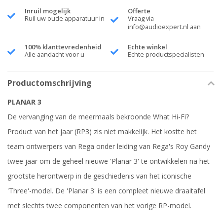
Inruil mogelijk
Offerte
Ruil uw oude apparatuur in
Vraag via
info@audioexpert.nl
aan
100% klanttevredenheid
Echte winkel
Alle aandacht voor u
Echte productspecialisten
Productomschrijving
PLANAR 3
De vervanging van de meermaals bekroonde What Hi-Fi?
Product van het jaar (RP3) zis niet makkelijk. Het kostte het
team ontwerpers van Rega onder leiding van Rega's Roy Gandy
twee jaar om de geheel nieuwe 'Planar 3' te ontwikkelen na het
grootste herontwerp in de geschiedenis van het iconische
'Three'-model. De 'Planar 3' is een compleet nieuwe draaitafel
met slechts twee componenten van het vorige RP-model.