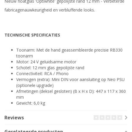
Nieuw floatglas 'Optiwhite' gepolijste rand 12 mm - Verbeterde
fabricagenauwkeurigheid en verbluffende looks.
TECHNISCHE SPECIFICATIES
Toonarm: Met de hand geassembleerde precisie RB330
toonarm
Motor: 24 V geluidsarme motor
Schotel: 12 mm glas gepolijste rand
Connectiviteit: RCA / Phono
Vermogen (extra): Mini DIN ​voor aansluiting op Neo PSU
(optionele upgrade)
Afmetingen (deksel gesloten) (B x H x D): 447 x 117 x 360
mm
Gewicht: 6,0 kg
Reviews
Gerelateerde producten