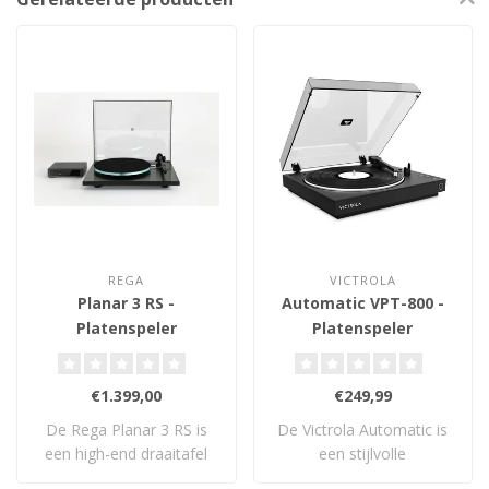
REGA
VICTROLA
Planar 3 RS -
Automatic VPT-800 -
Platenspeler
Platenspeler
€1.399,00
€249,99
De Rega Planar 3 RS is
De Victrola Automatic is
een high-end draaitafel
een stijlvolle
met geborstel..
volautomatische plat..