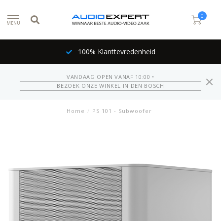
0
MENU
100% Klanttevredenheid
VANDAAG OPEN VANAF 10:00 •
BEZOEK ONZE WINKEL IN DEN BOSCH
Home
/
PS 101 - Subwoofer