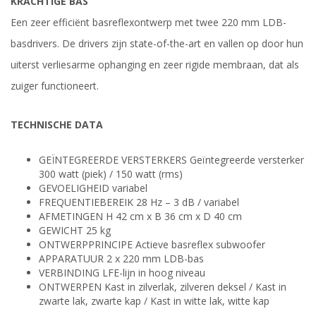
KRACHTIGE BAS
Een zeer efficiënt basreflexontwerp met twee 220 mm LDB-
basdrivers. De drivers zijn state-of-the-art en vallen op door hun
uiterst verliesarme ophanging en zeer rigide membraan, dat als
zuiger functioneert.
TECHNISCHE DATA
GEÏNTEGREERDE VERSTERKERS Geïntegreerde versterker
300 watt (piek) / 150 watt (rms)
GEVOELIGHEID variabel
FREQUENTIEBEREIK 28 Hz – 3 dB / variabel
AFMETINGEN H 42 cm x B 36 cm x D 40 cm
GEWICHT 25 kg
ONTWERPPRINCIPE Actieve basreflex subwoofer
APPARATUUR 2 x 220 mm LDB-bas
VERBINDING LFE-lijn in hoog niveau
ONTWERPEN Kast in zilverlak, zilveren deksel / Kast in
zwarte lak, zwarte kap / Kast in witte lak, witte kap