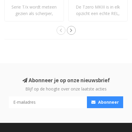
Serie T/x wordt meteen
De Tzero MKIII is in elk
gezien als scherper,
opzicht een echte REL,
frisser: een vol..
alleen klein..
Abonneer je op onze nieuwsbrief
Blijf op de hoogte over onze laatste acties
Abonneer