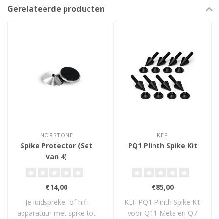
Gerelateerde producten
NORSTONE
KEF
Spike Protector (Set
PQ1 Plinth Spike Kit
van 4)
€14,00
€85,00
Je luidspreker of hifi
KEF PQ1 Plinth Spike Kit
apparatuur met spike tot
voor Q11 Meta en Q7