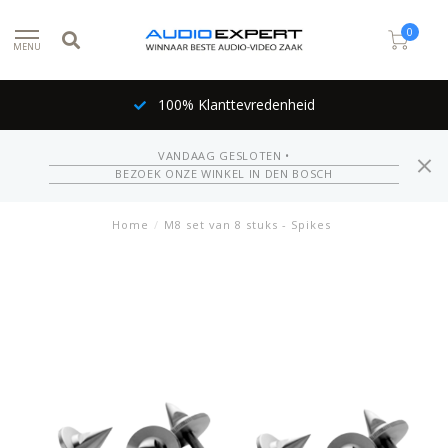
0
MENU
100% Klanttevredenheid
VANDAAG GESLOTEN •
BEZOEK ONZE WINKEL IN DEN BOSCH
Home
/
M8 set van 8 stuks - Spikes