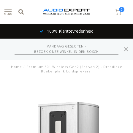
0
MENU
100% Klanttevredenheid
VANDAAG GESLOTEN •
BEZOEK ONZE WINKEL IN DEN BOSCH
Home
/
Premium 301 Wireless Gen2 (Set van 2) - Draadloze
Boekenplank Luidsprekers