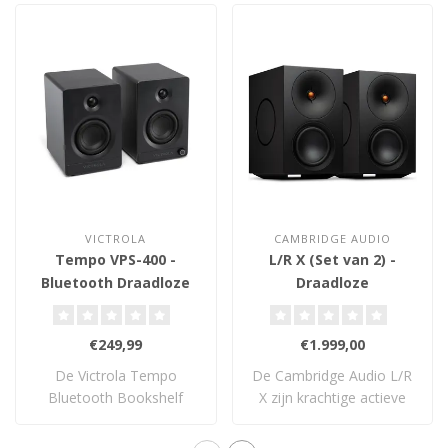
VICTROLA
CAMBRIDGE AUDIO
Tempo VPS-400 -
L/R X (Set van 2) -
Bluetooth Draadloze
Draadloze
Boekenplank
Boekenplank
Luidsprekers
Luidsprekers
€249,99
€1.999,00
De Victrola Tempo
De Cambridge Audio L/R
Bluetooth Bookshelf
X zijn krachtige actieve
Speakers leveren krach..
streaming sp..