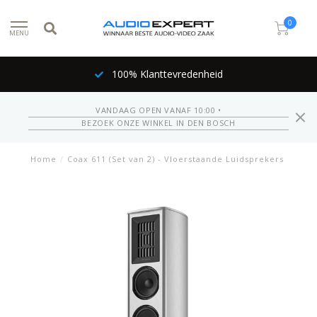
0
MENU
100% Klanttevredenheid
VANDAAG OPEN VANAF 10:00 •
BEZOEK ONZE WINKEL IN DEN BOSCH
Home
/
Coax 611 (Set van 2) - Vloerstaande Luidsprekers