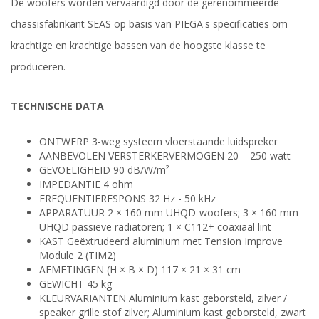
De woofers worden vervaardigd door de gerenommeerde
chassisfabrikant SEAS op basis van PIEGA's specificaties om
krachtige en krachtige bassen van de hoogste klasse te
produceren.
TECHNISCHE DATA
ONTWERP 3-weg systeem vloerstaande luidspreker
AANBEVOLEN VERSTERKERVERMOGEN 20 – 250 watt
GEVOELIGHEID 90 dB/W/m²
IMPEDANTIE 4 ohm
FREQUENTIERESPONS 32 Hz - 50 kHz
APPARATUUR 2 × 160 mm UHQD-woofers; 3 × 160 mm
UHQD passieve radiatoren; 1 × C112+ coaxiaal lint
KAST Geëxtrudeerd aluminium met Tension Improve
Module 2 (TIM2)
AFMETINGEN (H × B × D) 117 × 21 × 31 cm
GEWICHT 45 kg
KLEURVARIANTEN Aluminium kast geborsteld, zilver /
speaker grille stof zilver; Aluminium kast geborsteld, zwart