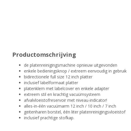
Productomschrijving
de platenreinigingsmachine opnieuw uitgevonden
enkele bedieningsknop / extreem eenvoudig in gebruik
bidirectionele full size 12 inch platter
inclusief labelformaat platter
platenklem met labelcover en enkele adapter
extreem stil en krachtig vacuümsysteem
afvalvloeistofreservoir met niveau-indicator!
alles-in-één vacuümarm 12 inch / 10 inch / 7 inch
geitenharen borstel, één liter platenreinigingsvloeistof
inclusief prachtige stofkap.