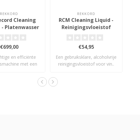
REKKORD
REKKORD
cord Cleaning
RCM Cleaning Liquid -
 - Platenwasser
Reinigingsvloeistof
€699,00
€54,95
htige en efficiënte
Een gebruiksklare, alcoholvrije
smachine met een
reinigingsvloeistof voor vin..
uitzond..