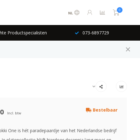
0
NL
hte Productspecialisten
073-6897729
00
Bestelbaar
Incl. btw
kki One is hét paradepaardje van het Nederlandse bedrijf
 Je platencollectie blijft hierdoor decennia lang mooi en