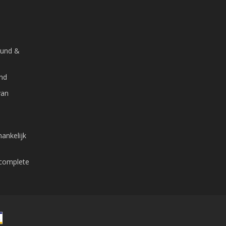
ound &
and
van
ankelijk
 complete