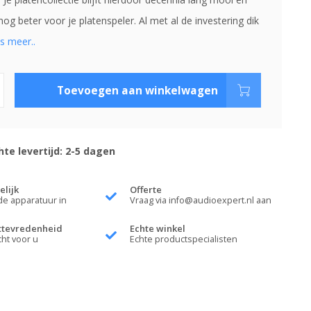
nog beter voor je platenspeler. Al met al de investering dik
s meer..
Toevoegen aan winkelwagen
te levertijd: 2-5 dagen
elijk
Offerte
de apparatuur in
Vraag via
info@audioexpert.nl
aan
ttevredenheid
Echte winkel
cht voor u
Echte productspecialisten