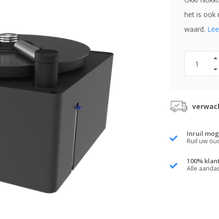
het is ook 
waard.
Lee
verwach
Inruil mog
Ruil uw ou
100% klan
Alle aanda