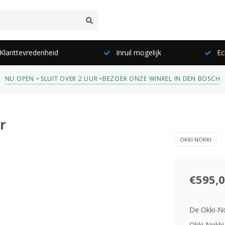
lanttevredenheid
Inruil mogelijk
Ec
NU OPEN • SLUIT OVER 2 UUR •
BEZOEK ONZE WINKEL IN DEN BOSCH
r
OKKI NOKKI
€595,
De Okki-No
Okki Nokki.