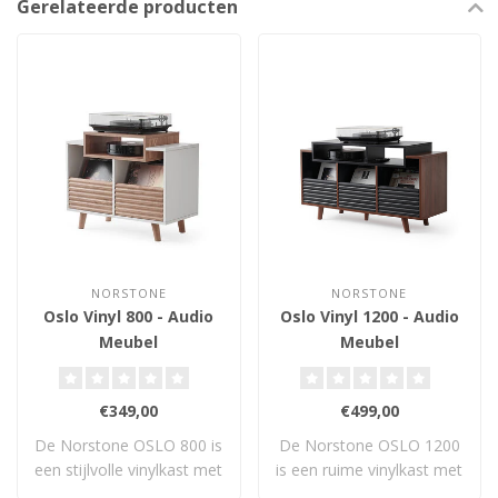
Gerelateerde producten
NORSTONE
NORSTONE
Oslo Vinyl 800 - Audio
Oslo Vinyl 1200 - Audio
Meubel
Meubel
€349,00
€499,00
De Norstone OSLO 800 is
De Norstone OSLO 1200
een stijlvolle vinylkast met
is een ruime vinylkast met
plek vo..
drie lades ..