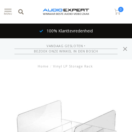
0
MENU
100% Klanttevredenheid
VANDAAG GESLOTEN •
BEZOEK ONZE WINKEL IN DEN BOSCH
Home
/
Vinyl LP Storage Rack