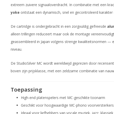
extreem zuivere signaaloverdracht. In combinatie met een kra
yoke
ontstaat een dynamisch, snel en gecontroleerd karakter 
De cartridge is ondergebracht in een zorgvuldig gefreesde
alu
alleen trillingen reduceert maar ook de montage vereenvoudig
geassembleerd in Japan volgens strenge kwaliteitsnormen — e
niveau.
De StudioSilver MC wordt wereldwijd geprezen door recensenten
boven zijn prijsklasse, met een zeldzame combinatie van nauwke
Toepassing
High-end platenspelers met MC-geschikte toonarm
Geschikt voor hoogwaardige MC-phono voorversterkers
Ideaal voor liefhebbers van vocale muziek, jazz, klassi