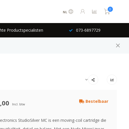
0
NL
hte Productspecialisten
073-6897729
,00
Bestelbaar
Incl. btw
ctronics StudioSilver MC is een moving-coil cartridge die
n muzikaliteit, detail en balans. Met een Nude MicroLinear