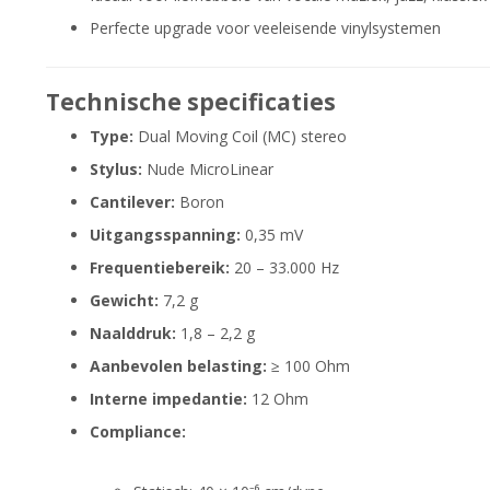
Perfecte upgrade voor veeleisende vinylsystemen
Technische specificaties
Type:
Dual Moving Coil (MC) stereo
Stylus:
Nude MicroLinear
Cantilever:
Boron
Uitgangsspanning:
0,35 mV
Frequentiebereik:
20 – 33.000 Hz
Gewicht:
7,2 g
Naalddruk:
1,8 – 2,2 g
Aanbevolen belasting:
≥ 100 Ohm
Interne impedantie:
12 Ohm
Compliance: