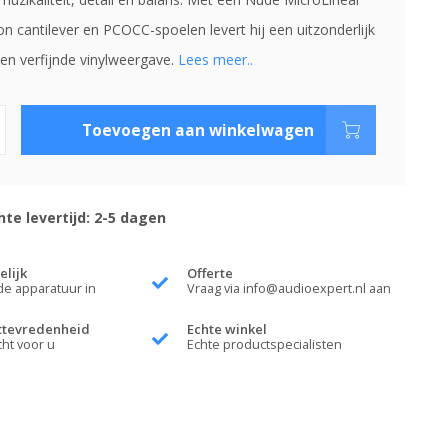
on cantilever en PCOCC-spoelen levert hij een uitzonderlijk
 en verfijnde vinylweergave.
Lees meer..
Toevoegen aan winkelwagen
te levertijd: 2-5 dagen
elijk
Offerte
de apparatuur in
Vraag via
info@audioexpert.nl
aan
ttevredenheid
Echte winkel
cht voor u
Echte productspecialisten