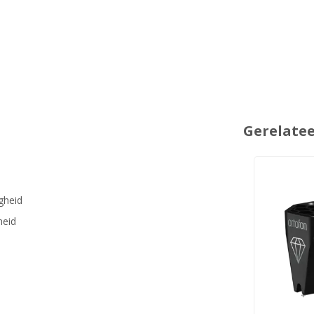
Gerelate
gheid
heid