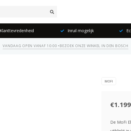
lanttevredenheid
Inruil mogelijk
Ec
VANDAAG OPEN VANAF 10:00 •
BEZOEK ONZE WINKEL IN DEN BOSCH
MOFI
€1.199
De MoFi Ele
uitblinkt i