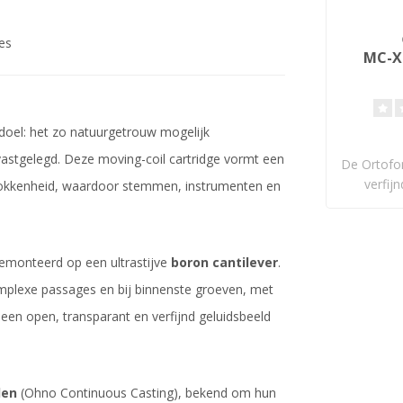
es
MC-X 
doel: het zo natuurgetrouw mogelijk
 vastgelegd. Deze moving-coil cartridge vormt een
De Ortofo
verfij
trokkenheid, waardoor stemmen, instrumenten en
gemonteerd op een ultrastijve
boron cantilever
.
omplexe passages en bij binnenste groeven, met
 een open, transparant en verfijnd geluidsbeeld
len
(Ohno Continuous Casting), bekend om hun