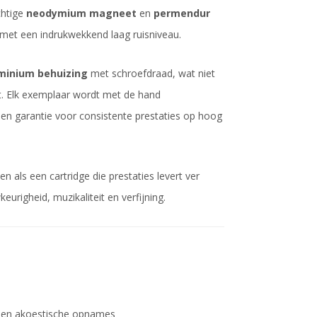
chtige
neodymium magneet
en
permendur
met een indrukwekkend laag ruisniveau.
minium behuizing
met schroefdraad, wat niet
t. Elk exemplaar wordt met de hand
en garantie voor consistente prestaties op hoog
 als een cartridge die prestaties levert ver
urigheid, muzikaliteit en verfijning.
ek en akoestische opnames