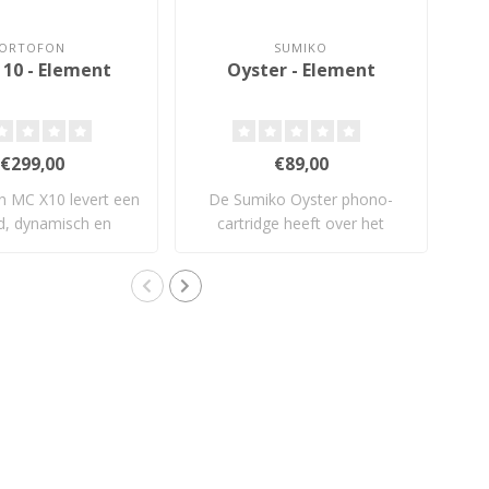
ORTOFON
SUMIKO
10 - Element
Oyster - Element
St
€299,00
€89,00
n MC X10 levert een
De Sumiko Oyster phono-
nd, dynamisch en
cartridge heeft over het
ont
uitgebal..
algemeen een..