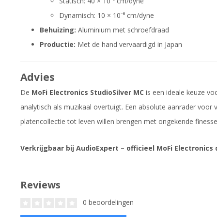
Statisch: 40 × 10⁻⁶ cm/dyne
Dynamisch: 10 × 10⁻⁶ cm/dyne
Behuizing:
Aluminium met schroefdraad
Productie:
Met de hand vervaardigd in Japan
Advies
De
MoFi Electronics StudioSilver MC
is een ideale keuze voo
analytisch als muzikaal overtuigt. Een absolute aanrader voor v
platencollectie tot leven willen brengen met ongekende finesse
Verkrijgbaar bij AudioExpert – officieel MoFi Electronics 
Reviews
0 beoordelingen