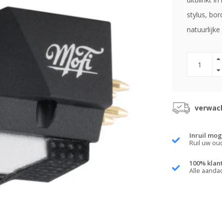
stylus, bor
natuurlijke
verwach
Inruil mog
Ruil uw ou
100% klan
Alle aanda