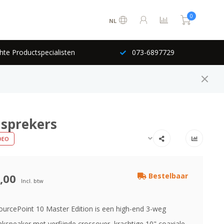
0
NL
hte Productspecialisten
073-6897729
dsprekers
DEO
,00
Bestelbaar
Incl. btw
urcePoint 10 Master Edition is een high-end 3-weg
kspeaker met verfijnde crossover, krachtige 10" coaxiale