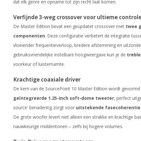
dat elk genre en opname tot zijn recht laat komen.
Verfijnde 3-weg crossover voor ultieme control
De Master Edition bevat een geüpdatet crossover met
twee g
componenten
. Deze configuratie verbetert de integratie tus
vloeiender frequentieverloop, bredere afstemming en uitzonder
gebruiksvriendelijke instelbare hoogweergave kun je de
trebl
voorkeur of luisterruimte.
Krachtige coaxiale driver
De kern van de SourcePoint 10 Master Edition wordt gevorm
geïntegreerde 1.25-inch soft-dome tweeter
, perfect uitg
source' benadering zorgt voor
uitstekende fasecoherentie
De grote woofer levert niet alleen een strakke en krachtige b
nauwkeurige middentonen – zelfs bij hogere volumes.