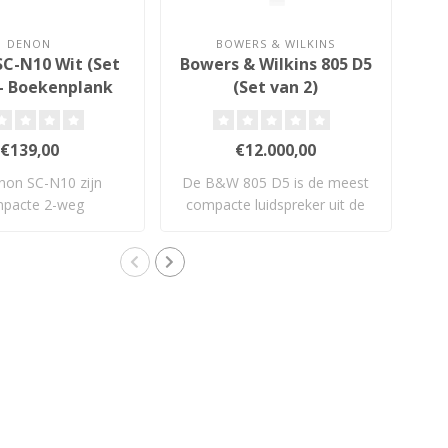
DENON
BOWERS & WILKINS
C-N10 Wit (Set
Bowers & Wilkins 805 D5
 - Boekenplank
(Set van 2)
idsprekers
€139,00
€12.000,00
non SC-N10 zijn
De B&W 805 D5 is de meest
pacte 2-weg
compacte luidspreker uit de
ankluidsprekers ..
800 Se..