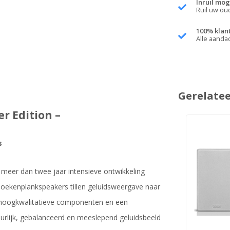
Inruil mog
Ruil uw ou
100% klan
Alle aanda
Gerelate
r Edition –
s
n meer dan twee jaar intensieve ontwikkeling
oekenplankspeakers tillen geluidsweergave naar
, hoogkwalitatieve componenten en een
uurlijk, gebalanceerd en meeslepend geluidsbeeld