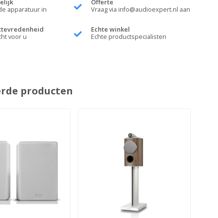
elijk
Offerte
de apparatuur in
Vraag via
info@audioexpert.nl
aan
ttevredenheid
Echte winkel
cht voor u
Echte productspecialisten
erde producten