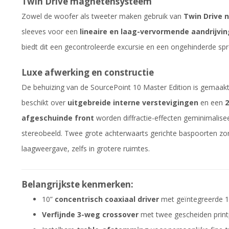
Twin Drive magnetensysteem
Zowel de woofer als tweeter maken gebruik van
Twin Drive
sleeves voor een
lineaire en laag-vervormende aandrijvin
biedt dit een gecontroleerde excursie en een ongehinderde spr
Luxe afwerking en constructie
De behuizing van de SourcePoint 10 Master Edition is gemaak
beschikt over
uitgebreide interne verstevigingen
en een
2
afgeschuinde front
worden diffractie-effecten geminimalisee
stereobeeld. Twee grote achterwaarts gerichte baspoorten zo
laagweergave, zelfs in grotere ruimtes.
Belangrijkste kenmerken:
10”
concentrisch coaxiaal driver
met geïntegreerde 1
Verfijnde 3-weg crossover
met twee gescheiden prin