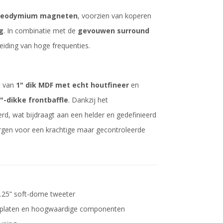
 neodymium magneten
, voorzien van koperen
g
. In combinatie met de
gevouwen surround
eiding van hoge frequenties.
t van
1" dik MDF met echt houtfineer
en
"-dikke frontbaffle
. Dankzij het
rd, wat bijdraagt aan een helder en gedefinieerd
rgen voor een krachtige maar gecontroleerde
.25” soft-dome tweeter
tplaten en hoogwaardige componenten