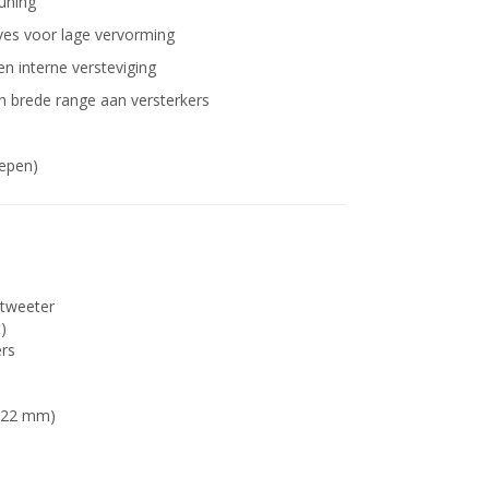
tuning
es voor lage vervorming
n interne versteviging
n brede range aan versterkers
repen)
 tweeter
t)
ers
 422 mm)