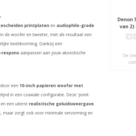
e
Denon S
escheiden printplaten
en
audiophile-grade
van 2)
Lu
sen de woofer en tweeter, met als resultaat een
lijke beeldvorming. Dankzij een
e-respons
aanpassen aan jouw akoestische
De De
com
boekenpl
d door een
10-inch papieren woofer met
elijnd in een coaxiale configuratie. Deze 'point-
en een uiterst
realistische geluidsweergave
.
as, maar zorgt ook voor minimale vervorming en