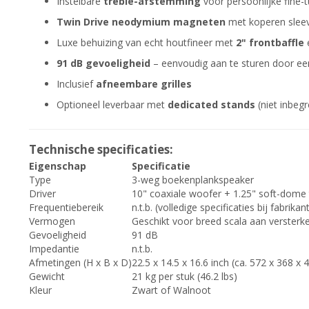
Instelbare
treble-afstemming
voor persoonlijke fine-
Twin Drive neodymium magneten
met koperen sleev
Luxe behuizing van echt houtfineer met
2" frontbaffle
e
91 dB gevoeligheid
– eenvoudig aan te sturen door ee
Inclusief
afneembare grilles
Optioneel leverbaar met
dedicated stands
(niet inbeg
Technische specificaties:
Eigenschap
Specificatie
Type
3-weg boekenplankspeaker
Driver
10" coaxiale woofer + 1.25" soft-dome
Frequentiebereik
n.t.b. (volledige specificaties bij fabrikan
Vermogen
Geschikt voor breed scala aan versterk
Gevoeligheid
91 dB
Impedantie
n.t.b.
Afmetingen (H x B x D)
22.5 x 14.5 x 16.6 inch (ca. 572 x 368 x
Gewicht
21 kg per stuk (46.2 lbs)
Kleur
Zwart of Walnoot