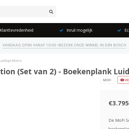
lanttevredenheid
Inruil mogelijk
Ec
VANDAAG OPEN VANAF 10:00 •
BEZOEK ONZE WINKEL IN DEN BOSCH
 Luidsprekers
tion (Set van 2) - Boekenplank Lui
MOFI
VI
€3.795
De MoFi So
boekenplan