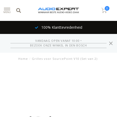
0
MENU
100% Klanttevredenheid
VANDAAG OPEN VANAF 10:00 •
BEZOEK ONZE WINKEL IN DEN BOSCH
Home
/
Grilles voor SourcePoint V10 (Set van 2)