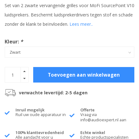
Set van 2 zwarte vervangende grilles voor MoFi SourcePoint V10
luidsprekers. Beschermt luidsprekerdrivers tegen stof en schade
zonder de klank te beïnvloeden.
Lees meer..
Kleur:
*
Toevoegen aan winkelwagen
verwachte levertijd: 2-5 dagen
Inruil mogelijk
Offerte
Ruil uw oude apparatuur in
Vraag via
info@audioexpert.nl
aan
100% klanttevredenheid
Echte winkel
Alle aandacht voor u
Echte productspecialisten