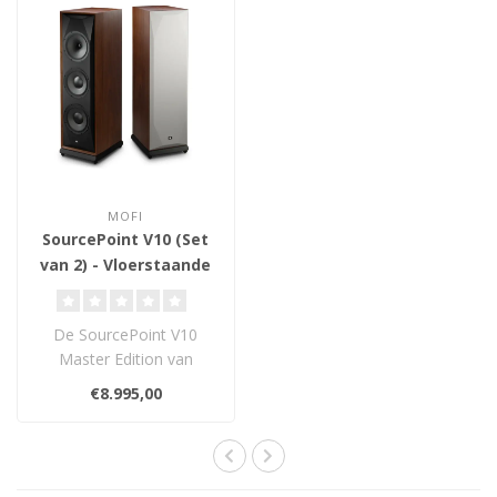
MOFI
SourcePoint V10 (Set
van 2) - Vloerstaande
Luidsprekers
De SourcePoint V10
Master Edition van
Andrew Jones levert een
€8.995,00
ongekend krachtige..