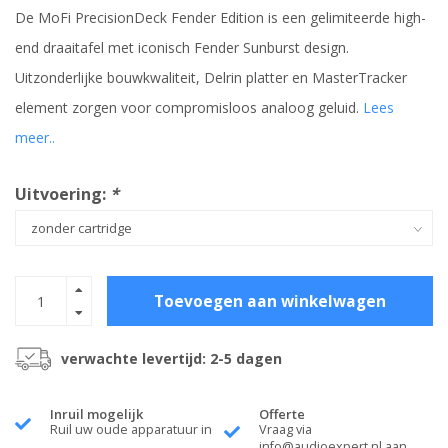
De MoFi PrecisionDeck Fender Edition is een gelimiteerde high-
end draaitafel met iconisch Fender Sunburst design.
Uitzonderlijke bouwkwaliteit, Delrin platter en MasterTracker
element zorgen voor compromisloos analoog geluid.
Lees
meer..
Uitvoering:
*
Toevoegen aan winkelwagen
verwachte levertijd: 2-5 dagen
Inruil mogelijk
Offerte
Ruil uw oude apparatuur in
Vraag via
info@audioexpert.nl
aan