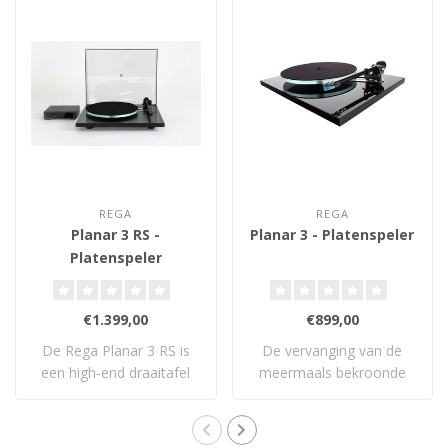
REGA
REGA
Planar 3 RS -
Planar 3 - Platenspeler
Platenspeler
€1.399,00
€899,00
De Rega Planar 3 RS is
De vervanging van de
een high-end draaitafel
meermaals bekroonde
met geborstel..
What Hi-Fi? Product..