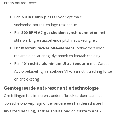
PrecisionDeck over:
Een
6.8 lb Delrin platter
voor optimale
snelheidsstabiliteit en lage resonantie
Een
300 RPM AC gescheiden synchroonmotor
met
stille werking en uitstekende pitch nauwkeurigheid
Het
MasterTracker MM-element
, ontworpen voor
maximale detaillering, dynamiek en kanaalscheiding
Een
10” rechte aluminium Ultra tonearm
met Cardas
Audio bekabeling, verstelbare VTA, azimuth, tracking force
en anti-skating
Geïntegreerde anti-resonantie technologie
Om trillingen te elimineren zonder afbreuk te doen aan het
iconische ontwerp, zijn onder andere een
hardened steel
inverted bearing
,
saffier thrust pad
en
custom anti-