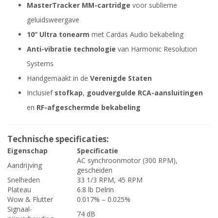
MasterTracker MM-cartridge
voor sublieme
geluidsweergave
10” Ultra tonearm
met Cardas Audio bekabeling
Anti-vibratie technologie
van Harmonic Resolution
Systems
Handgemaakt in de
Verenigde Staten
Inclusief
stofkap
,
goudvergulde RCA-aansluitingen
en
RF-afgeschermde bekabeling
Technische specificaties:
Eigenschap
Specificatie
AC synchroonmotor (300 RPM),
Aandrijving
gescheiden
Snelheden
33 1/3 RPM, 45 RPM
Plateau
6.8 lb Delrin
Wow & Flutter
0.017% – 0.025%
Signaal-
74 dB