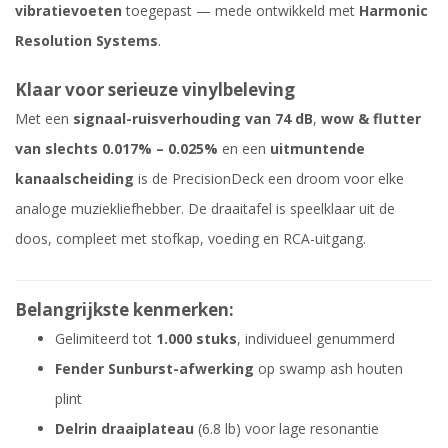
vibratievoeten
toegepast — mede ontwikkeld met
Harmonic
Resolution Systems
.
Klaar voor serieuze vinylbeleving
Met een
signaal-ruisverhouding van 74 dB
,
wow & flutter
van slechts 0.017% – 0.025%
en een
uitmuntende
kanaalscheiding
is de PrecisionDeck een droom voor elke
analoge muziekliefhebber. De draaitafel is speelklaar uit de
doos, compleet met stofkap, voeding en RCA-uitgang.
Belangrijkste kenmerken:
Gelimiteerd tot
1.000 stuks
, individueel genummerd
Fender Sunburst-afwerking
op swamp ash houten
plint
Delrin draaiplateau
(6.8 lb) voor lage resonantie