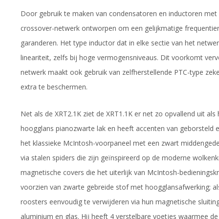
Door gebruik te maken van condensatoren en inductoren met la
crossover-netwerk ontworpen om een gelijkmatige frequentier
garanderen. Het type inductor dat in elke sectie van het netwe
lineariteit, zelfs bij hoge vermogensniveaus. Dit voorkomt ver
netwerk maakt ook gebruik van zelfherstellende PTC-type zek
extra te beschermen.
Net als de XRT2.1K ziet de XRT1.1K er net zo opvallend uit als 
hoogglans pianozwarte lak en heeft accenten van geborsteld en
het klassieke McIntosh-voorpaneel met een zwart middengedeel
via stalen spiders die zijn geïnspireerd op de moderne wolkenk
magnetische covers die het uiterlijk van McIntosh-bedieningsk
voorzien van zwarte gebreide stof met hoogglansafwerking; als j
roosters eenvoudig te verwijderen via hun magnetische sluiti
aluminium en glas. Hij heeft 4 verstelbare voetjes waarmee de