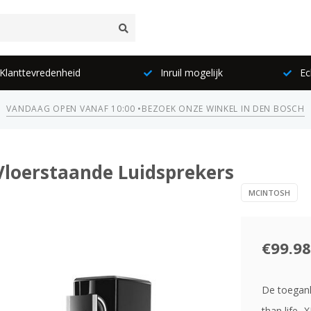
lanttevredenheid
Inruil mogelijk
Ec
VANDAAG OPEN VANAF 10:00 •
BEZOEK ONZE WINKEL IN DEN BOSCH
 Vloerstaande Luidsprekers
MCINTOSH
€99.98
De toegank
than life-