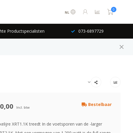
0
NL
hte Productspecialisten
073-6897729
0,00
Bestelbaar
Incl. btw
elijre XRT1.1K treedt In de voetsporen van de -larger
 XRT2.1K. Met een vermogen van 1.200 watt is de full-range