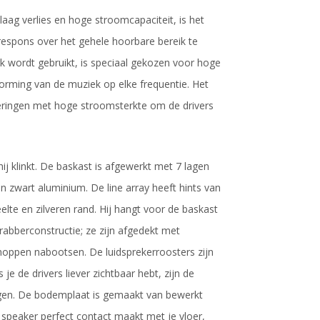
ag verlies en hoge stroomcapaciteit, is het
espons over het gehele hoorbare bereik te
rk wordt gebruikt, is speciaal gekozen voor hoge
vorming van de muziek op elke frequentie. Het
eringen met hoge stroomsterkte om de drivers
hij klinkt. De baskast is afgewerkt met 7 lagen
 zwart aluminium. De line array heeft hints van
te en zilveren rand. Hij hangt voor de baskast
rabberconstructie; ze zijn afgedekt met
noppen nabootsen. De luidsprekerroosters zijn
e de drivers liever zichtbaar hebt, zijn de
ngen. De bodemplaat is gemaakt van bewerkt
 speaker perfect contact maakt met je vloer,