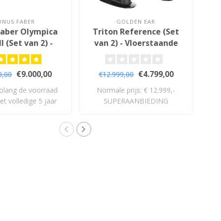
ONUS FABER
GOLDEN EAR
faber Olympica
Triton Reference (Set
S
I (Set van 2) -
van 2) - Vloerstaande
oerstaande
Luidsprekers
idsprekers
€9.000,00
€4.799,00
0,00
€12.999,00
olang de voorraad
Normale prijs: € 12.999,-
De
et volledige 5 jaar
SUPERAANBIEDING
II
garan..