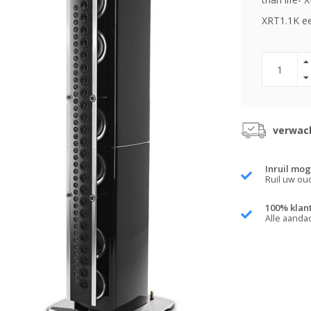
XRT1.1K een
verwach
Inruil mog
Ruil uw ou
100% klan
Alle aanda