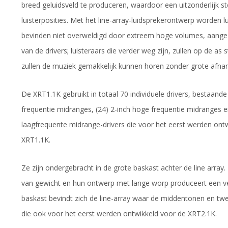
breed geluidsveld te produceren, waardoor een uitzonderlijk st
luisterposities. Met het line-array-luidsprekerontwerp worden lu
bevinden niet overweldigd door extreem hoge volumes, aangezi
van de drivers; luisteraars die verder weg zijn, zullen op de 
zullen de muziek gemakkelijk kunnen horen zonder grote afname
De XRT1.1K gebruikt in totaal 70 individuele drivers, bestaande 
frequentie midranges, (24) 2-inch hoge frequentie midranges 
laagfrequente midrange-drivers die voor het eerst werden on
XRT1.1K.
Ze zijn ondergebracht in de grote baskast achter de line array. 
van gewicht en hun ontwerp met lange worp produceert een v
baskast bevindt zich de line-array waar de middentonen en twe
die ook voor het eerst werden ontwikkeld voor de XRT2.1K.