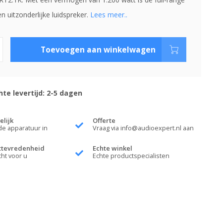
 uitzonderlijke luidspreker.
Lees meer..
Toevoegen aan winkelwagen
te levertijd: 2-5 dagen
elijk
Offerte
de apparatuur in
Vraag via
info@audioexpert.nl
aan
ttevredenheid
Echte winkel
cht voor u
Echte productspecialisten