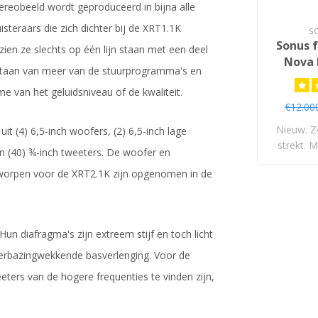
ereobeeld wordt geproduceerd in bijna alle
isteraars die zich dichter bij de XRT1.1K
S
Sonus 
en ze slechts op één lijn staan met een deel
Nova I
as staan van meer van de stuurprogramma's en
Vl
 van het geluidsniveau of de kwaliteit.
Lu
€12.00
Nieuw. Z
uit (4) 6,5-inch woofers, (2) 6,5-inch lage
strekt. M
en (40) ¾-inch tweeters. De woofer en
tworpen voor de XRT2.1K zijn opgenomen in de
Hun diafragma's zijn extreem stijf en toch licht
erbazingwekkende basverlenging. Voor de
eters van de hogere frequenties te vinden zijn,