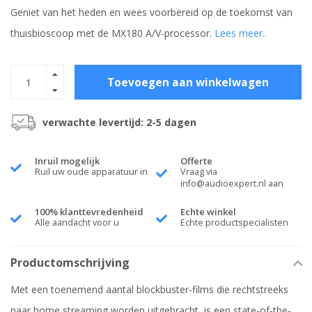
Geniet van het heden en wees voorbereid op de toekomst van
thuisbioscoop met de MX180 A/V-processor.
Lees meer..
Toevoegen aan winkelwagen
verwachte levertijd: 2-5 dagen
Inruil mogelijk
Offerte
Ruil uw oude apparatuur in
Vraag via
info@audioexpert.nl
aan
100% klanttevredenheid
Echte winkel
Alle aandacht voor u
Echte productspecialisten
Productomschrijving
Met een toenemend aantal blockbuster-films die rechtstreeks
naar home streaming worden uitgebracht, is een state-of-the-