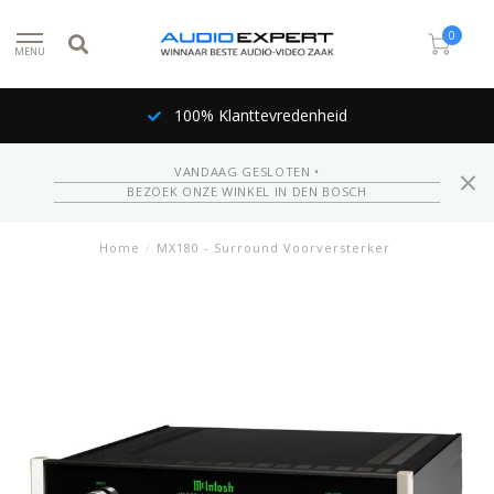
0
MENU
100% Klanttevredenheid
VANDAAG GESLOTEN •
BEZOEK ONZE WINKEL IN DEN BOSCH
Home
/
MX180 - Surround Voorversterker