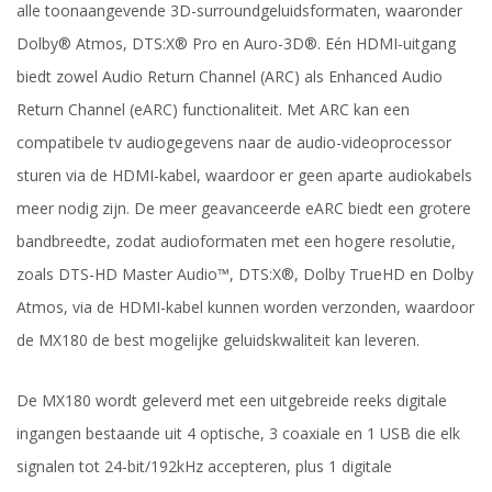
alle toonaangevende 3D-surroundgeluidsformaten, waaronder
Dolby® Atmos, DTS:X® Pro en Auro-3D®. Eén HDMI-uitgang
biedt zowel Audio Return Channel (ARC) als Enhanced Audio
Return Channel (eARC) functionaliteit. Met ARC kan een
compatibele tv audiogegevens naar de audio-videoprocessor
sturen via de HDMI-kabel, waardoor er geen aparte audiokabels
meer nodig zijn. De meer geavanceerde eARC biedt een grotere
bandbreedte, zodat audioformaten met een hogere resolutie,
zoals DTS-HD Master Audio™, DTS:X®, Dolby TrueHD en Dolby
Atmos, via de HDMI-kabel kunnen worden verzonden, waardoor
de MX180 de best mogelijke geluidskwaliteit kan leveren.
De MX180 wordt geleverd met een uitgebreide reeks digitale
ingangen bestaande uit 4 optische, 3 coaxiale en 1 USB die elk
signalen tot 24-bit/192kHz accepteren, plus 1 digitale