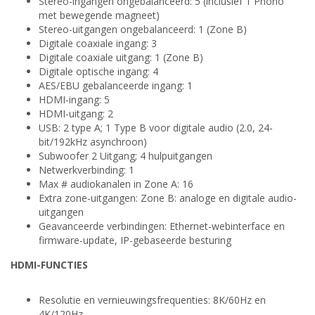
Stereo-ingangen ongebalanceerd: 5 (inclusief 1 Phono
met bewegende magneet)
Stereo-uitgangen ongebalanceerd: 1 (Zone B)
Digitale coaxiale ingang: 3
Digitale coaxiale uitgang: 1 (Zone B)
Digitale optische ingang: 4
AES/EBU gebalanceerde ingang: 1
HDMI-ingang: 5
HDMI-uitgang: 2
USB: 2 type A; 1 Type B voor digitale audio (2.0, 24-
bit/192kHz asynchroon)
Subwoofer 2 Uitgang; 4 hulpuitgangen
Netwerkverbinding: 1
Max # audiokanalen in Zone A: 16
Extra zone-uitgangen: Zone B: analoge en digitale audio-
uitgangen
Geavanceerde verbindingen: Ethernet-webinterface en
firmware-update, IP-gebaseerde besturing
HDMI-FUNCTIES
Resolutie en vernieuwingsfrequenties: 8K/60Hz en
4K/120Hz