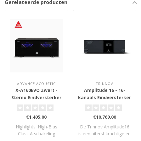
Gerelateerde producten
ADVANCE ACOUSTIC
TRINNOV
X-A160EVO Zwart -
Amplitude 16 - 16-
Stereo Eindversterker
kanaals Eindversterker
€1.495,00
€10.769,00
Highlights: High-Bias
De Trinnov Amplitude16
Class A schakeling
is een uiterst krachtige en
Logaritmische VU-..
flexibele..