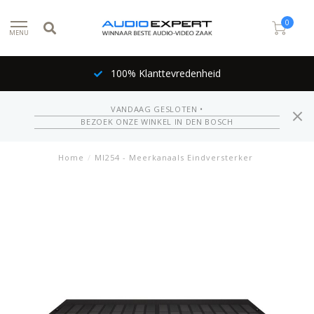
0
MENU
100% Klanttevredenheid
VANDAAG GESLOTEN •
BEZOEK ONZE WINKEL IN DEN BOSCH
Home
/
MI254 - Meerkanaals Eindversterker