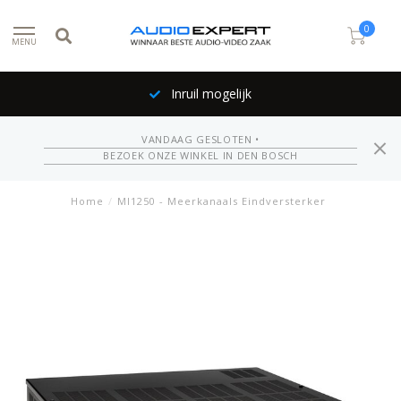
0
MENU
Echte Productspecialis
VANDAAG GESLOTEN •
BEZOEK ONZE WINKEL IN DEN BOSCH
Home
/
MI1250 - Meerkanaals Eindversterker