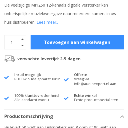
De veelzijdige MI1250 12-kanaals digitale versterker kan
onberispelijke muziekweergave naar meerdere kamers in uw
huis distribueren.
Lees meer..
Toevoegen aan winkelwagen
verwachte levertijd: 2-5 dagen
Inruil mogelijk
Offerte
Ruil uw oude apparatuur in
Vraag via
info@audioexpert.nl
aan
100% klanttevredenheid
Echte winkel
Alle aandacht voor u
Echte productspecialisten
Productomschrijving
Hij levert 50 watt aan luidsprekers van 8 ohm of 90 watt aan