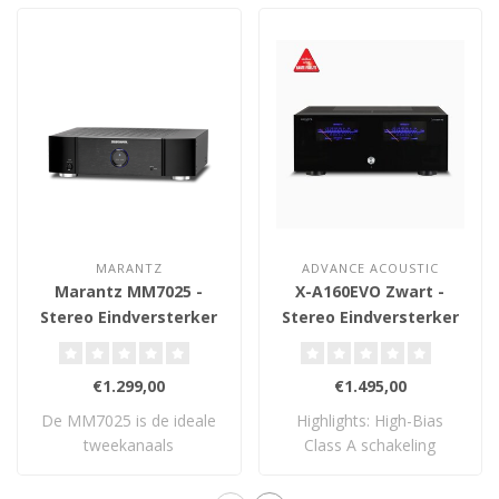
MARANTZ
ADVANCE ACOUSTIC
Marantz MM7025 -
X-A160EVO Zwart -
Stereo Eindversterker
Stereo Eindversterker
€1.299,00
€1.495,00
De MM7025 is de ideale
Highlights: High-Bias
tweekanaals
Class A schakeling
eindversterker in hun as..
Logaritmische VU-..