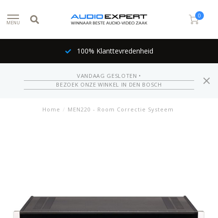
0
MENU
100% Klanttevredenheid
VANDAAG GESLOTEN •
BEZOEK ONZE WINKEL IN DEN BOSCH
Home
/
MEN220 - Room Correctie Systeem