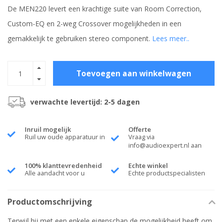
De MEN220 levert een krachtige suite van Room Correction,
Custom-EQ en 2-weg Crossover mogelijkheden in een
gemakkelijk te gebruiken stereo component.
Lees meer..
Toevoegen aan winkelwagen
verwachte levertijd: 2-5 dagen
Inruil mogelijk
Offerte
Ruil uw oude apparatuur in
Vraag via
info@audioexpert.nl
aan
100% klanttevredenheid
Echte winkel
Alle aandacht voor u
Echte productspecialisten
Productomschrijving
Terwijl hij met een enkele eigenschap de mogelijkheid heeft om