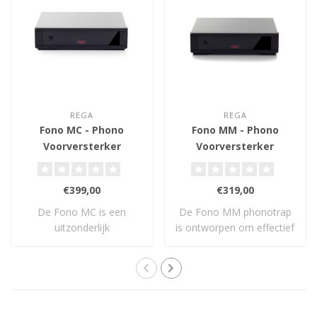
REGA
REGA
Fono MC - Phono
Fono MM - Phono
Voorversterker
Voorversterker
€399,00
€319,00
De Fono MC is een
De Fono MM phonotrap
uitzonderlijk
is ontworpen om effectief
hoogwaardige MC-
te zijn, gebr..
phonotrap di..