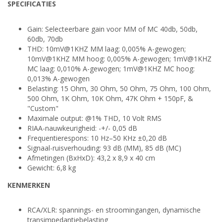
SPECIFICATIES
Gain: Selecteerbare gain voor MM of MC 40db, 50db,
60db, 70db
THD: 10mV@1KHZ MM laag: 0,005% A-gewogen;
10mV@1KHZ MM hoog: 0,005% A-gewogen; 1mV@1KHZ
MC laag: 0,010% A-gewogen; 1mV@1KHZ MC hoog:
0,013% A-gewogen
Belasting: 15 Ohm, 30 Ohm, 50 Ohm, 75 Ohm, 100 Ohm,
500 Ohm, 1K Ohm, 10K Ohm, 47K Ohm + 150pF, &
"Custom"
Maximale output: @1% THD, 10 Volt RMS
RIAA-nauwkeurigheid: -+/- 0,05 dB
Frequentierespons: 10 Hz–50 KHz ±0,20 dB
Signaal-ruisverhouding: 93 dB (MM), 85 dB (MC)
Afmetingen (BxHxD): 43,2 x 8,9 x 40 cm
Gewicht: 6,8 kg
KENMERKEN
RCA/XLR: spannings- en stroomingangen, dynamische
transimpedantiebelasting