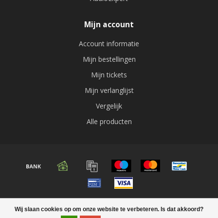
Mijn account
Account informatie
Mijn bestellingen
Mijn tickets
Mijn verlanglijst
Vergelijk
Alle producten
© Copyright 2026 Audio expert
Wij slaan cookies op om onze website te verbeteren. Is dat akkoord?