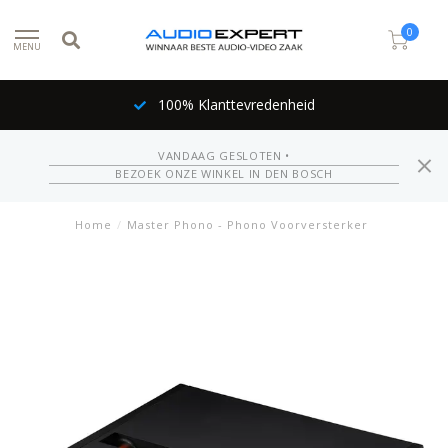
0
MENU
100% Klanttevredenheid
VANDAAG GESLOTEN •
BEZOEK ONZE WINKEL IN DEN BOSCH
Home
/
Master Phono - Phono Voorversterker