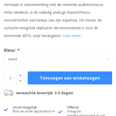
Gemaakt in samenwerking met de vereerde audiotechnicus
Peter Madnick, is de volledig analoge MasterPhono-
voorversterker een bewijs van zijn expertise. De missie: de
sonische integriteit repliceren die kenmerkend is voor de
beroemde MFSL vinyl heruitgaven.
Lees meer..
Kleur:
*
Toevoegen aan winkelwagen
verwachte levertijd: 2-5 dagen
Inruil mogelijk
Offerte
Ruil uw oude apparatuur in
Vraag via
info@audioexpert.nl
aan