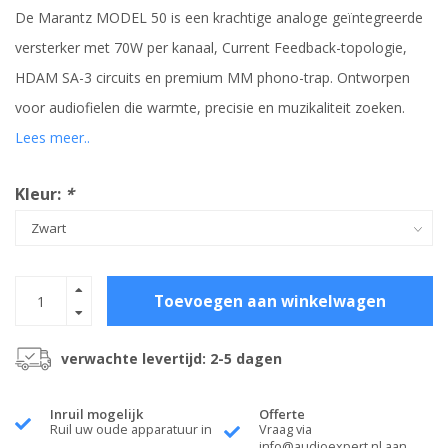
De Marantz MODEL 50 is een krachtige analoge geïntegreerde
versterker met 70W per kanaal, Current Feedback-topologie,
HDAM SA-3 circuits en premium MM phono-trap. Ontworpen
voor audiofielen die warmte, precisie en muzikaliteit zoeken.
Lees meer..
Kleur:
*
Toevoegen aan winkelwagen
verwachte levertijd: 2-5 dagen
Inruil mogelijk
Offerte
Ruil uw oude apparatuur in
Vraag via
info@audioexpert.nl
aan