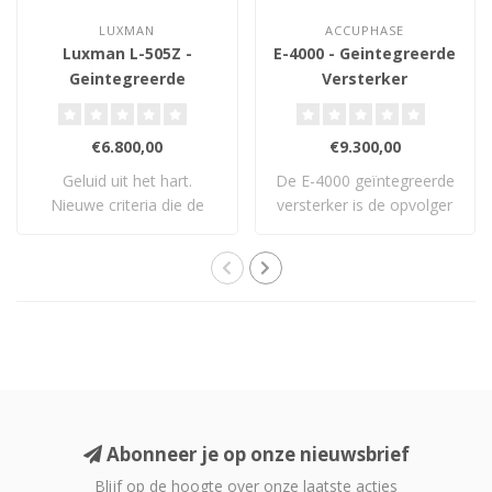
LUXMAN
ACCUPHASE
Luxman L-505Z -
E-4000 - Geintegreerde
Geintegreerde
Versterker
Versterker
€6.800,00
€9.300,00
Geluid uit het hart.
De E-4000 geïntegreerde
Nieuwe criteria die de
versterker is de opvolger
standaard opnieu..
van Accuph..
Abonneer je op onze nieuwsbrief
Blijf op de hoogte over onze laatste acties