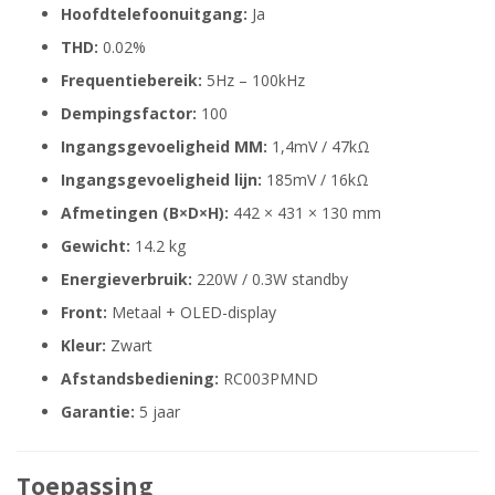
Hoofdtelefoonuitgang:
Ja
THD:
0.02%
Frequentiebereik:
5Hz – 100kHz
Dempingsfactor:
100
Ingangsgevoeligheid MM:
1,4mV / 47kΩ
Ingangsgevoeligheid lijn:
185mV / 16kΩ
Afmetingen (B×D×H):
442 × 431 × 130 mm
Gewicht:
14.2 kg
Energieverbruik:
220W / 0.3W standby
Front:
Metaal + OLED-display
Kleur:
Zwart
Afstandsbediening:
RC003PMND
Garantie:
5 jaar
Toepassing