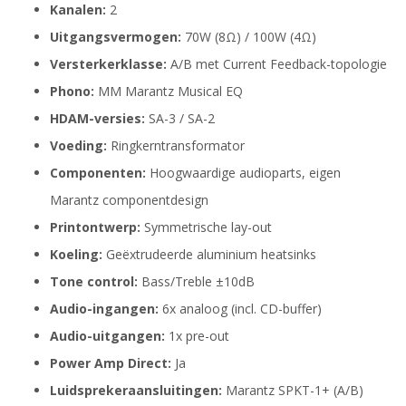
Kanalen:
2
Uitgangsvermogen:
70W (8Ω) / 100W (4Ω)
Versterkerklasse:
A/B met Current Feedback-topologie
Phono:
MM Marantz Musical EQ
HDAM-versies:
SA-3 / SA-2
Voeding:
Ringkerntransformator
Componenten:
Hoogwaardige audioparts, eigen
Marantz componentdesign
Printontwerp:
Symmetrische lay-out
Koeling:
Geëxtrudeerde aluminium heatsinks
Tone control:
Bass/Treble ±10dB
Audio-ingangen:
6x analoog (incl. CD-buffer)
Audio-uitgangen:
1x pre-out
Power Amp Direct:
Ja
Luidsprekeraansluitingen:
Marantz SPKT-1+ (A/B)