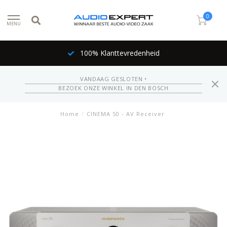
0
MENU
100% Klanttevredenheid
VANDAAG GESLOTEN •
BEZOEK ONZE WINKEL IN DEN BOSCH
Home
/
CINEMA 50 - AV Receiver