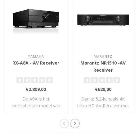
YAMAHA
MARANTZ
RX-A8A - AV Receiver
Marantz NR1510 -AV
Receiver
€2.899,00
€629,00
De A8A is het
Slanke 5.2-kanaals 4K
innovatiefste model van
Ultra HD AV-Receiver met
Yamaha tot op heden. D..
Heos ingebouw..