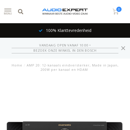
0
MENU
100% Klanttevredenheid
VANDAAG OPEN VANAF 10:00 •
BEZOEK ONZE WINKEL IN DEN BOSCH
Home
/
AMP 20: 12-kanaals eindversterker, Made in Japan,
200W per kanaal en HDAM