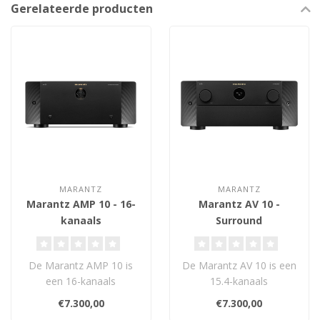
Gerelateerde producten
MARANTZ
MARANTZ
Marantz AMP 10 - 16-
Marantz AV 10 -
kanaals
Surround
Eindversterker
Voorversterker
De Marantz AMP 10 is
De Marantz AV 10 is een
een 16-kanaals
15.4-kanaals
eindversterker met 200W
gebalanceerde AV-
€7.300,00
€7.300,00
per kanaal (8 ohm), ..
processor met Dolby