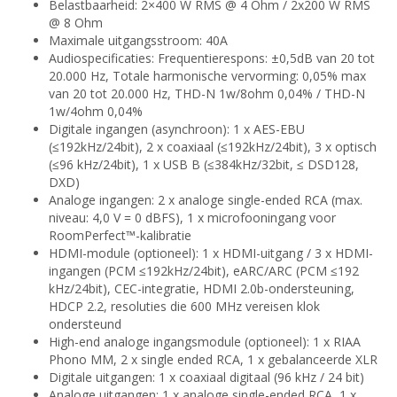
Belastbaarheid: 2×400 W RMS @ 4 Ohm / 2x200 W RMS
@ 8 Ohm
Maximale uitgangsstroom: 40A
Audiospecificaties: Frequentierespons: ±0,5dB van 20 tot
20.000 Hz, Totale harmonische vervorming: 0,05% max
van 20 tot 20.000 Hz, THD-N 1w/8ohm 0,04% / THD-N
1w/4ohm 0,04%
Digitale ingangen (asynchroon): 1 x AES-EBU
(≤192kHz/24bit), 2 x coaxiaal (≤192kHz/24bit), 3 x optisch
(≤96 kHz/24bit), 1 x USB B (≤384kHz/32bit, ≤ DSD128,
DXD)
Analoge ingangen: 2 x analoge single-ended RCA (max.
niveau: 4,0 V = 0 dBFS), 1 x microfooningang voor
RoomPerfect™-kalibratie
HDMI-module (optioneel): 1 x HDMI-uitgang / 3 x HDMI-
ingangen (PCM ≤192kHz/24bit), eARC/ARC (PCM ≤192
kHz/24bit), CEC-integratie, HDMI 2.0b-ondersteuning,
HDCP 2.2, resoluties die 600 MHz vereisen klok
ondersteund
High-end analoge ingangsmodule (optioneel): 1 x RIAA
Phono MM, 2 x single ended RCA, 1 x gebalanceerde XLR
Digitale uitgangen: 1 x coaxiaal digitaal (96 kHz / 24 bit)
Analoge uitgangen: 1 x analoge single-ended RCA, 1 x