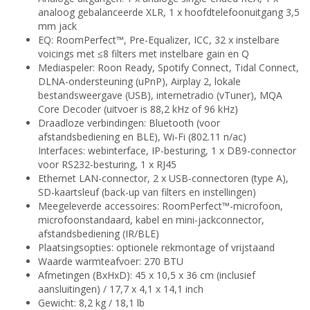
analoog gebalanceerde XLR, 1 x hoofdtelefoonuitgang 3,5
mm jack
EQ: RoomPerfect™, Pre-Equalizer, ICC, 32 x instelbare
voicings met ≤8 filters met instelbare gain en Q
Mediaspeler: Roon Ready, Spotify Connect, Tidal Connect,
DLNA-ondersteuning (uPnP), Airplay 2, lokale
bestandsweergave (USB), internetradio (vTuner), MQA
Core Decoder (uitvoer is 88,2 kHz of 96 kHz)
Draadloze verbindingen: Bluetooth (voor
afstandsbediening en BLE), Wi-Fi (802.11 n/ac)
Interfaces: webinterface, IP-besturing, 1 x DB9-connector
voor RS232-besturing, 1 x RJ45
Ethernet LAN-connector, 2 x USB-connectoren (type A),
SD-kaartsleuf (back-up van filters en instellingen)
Meegeleverde accessoires: RoomPerfect™-microfoon,
microfoonstandaard, kabel en mini-jackconnector,
afstandsbediening (IR/BLE)
Plaatsingsopties: optionele rekmontage of vrijstaand
Waarde warmteafvoer: 270 BTU
Afmetingen (BxHxD): 45 x 10,5 x 36 cm (inclusief
aansluitingen) / 17,7 x 4,1 x 14,1 inch
Gewicht: 8,2 kg / 18,1 lb