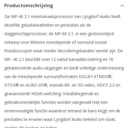
Productomschrijving
De MP-40 2.1 meerkanaalsprocessor van Lyngdorf Audio biedt
dezelfde geluidskwaliteiten en prestaties als de
vlaggenschipprocessor, de MP-60 2.1, in een gestroomlijnd
ontwerp voor kleinere meeslepende of surround sound-
thuisbioscopen waar minder decoderingskanalen vereist zijn. De
MP- 40 2.1 beschikt over 12 native kanaaldecodering en 16
gebalanceerde audio-uitgangen en biedt volledige ondersteuning
van de meeslepende surroundformaten DOLBY ATMOS®,
DTS:X® en AURO-3D®, evenals 8K- en 3D-video, HDCP 2.3 en
geavanceerde HDMI-switching. Installatiegemak en
gebruiksvriendelijke functies worden aangevuld met een
vereenvoudigde functie waardoor iemand de kans krijgt om de
prestaties te ervaren waar Lyngdorf Audio bekend om staat,
zonder alle toeters en bellen.