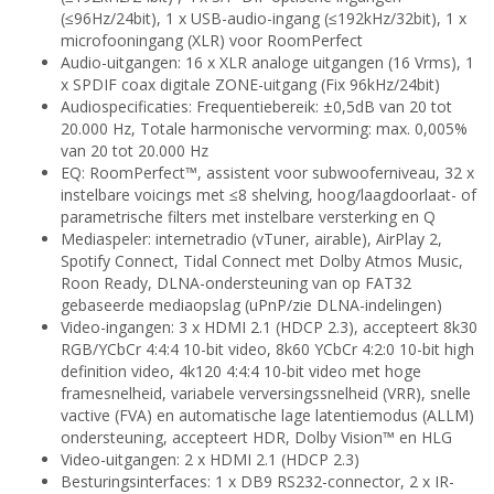
(≤96Hz/24bit), 1 x USB-audio-ingang (≤192kHz/32bit), 1 x
microfooningang (XLR) voor RoomPerfect
Audio-uitgangen: 16 x XLR analoge uitgangen (16 Vrms), 1
x SPDIF coax digitale ZONE-uitgang (Fix 96kHz/24bit)
Audiospecificaties: Frequentiebereik: ±0,5dB van 20 tot
20.000 Hz, Totale harmonische vervorming: max. 0,005%
van 20 tot 20.000 Hz
EQ: RoomPerfect™, assistent voor subwooferniveau, 32 x
instelbare voicings met ≤8 shelving, hoog/laagdoorlaat- of
parametrische filters met instelbare versterking en Q
Mediaspeler: internetradio (vTuner, airable), AirPlay 2,
Spotify Connect, Tidal Connect met Dolby Atmos Music,
Roon Ready, DLNA-ondersteuning van op FAT32
gebaseerde mediaopslag (uPnP/zie DLNA-indelingen)
Video-ingangen: 3 x HDMI 2.1 (HDCP 2.3), accepteert 8k30
RGB/YCbCr 4:4:4 10-bit video, 8k60 YCbCr 4:2:0 10-bit high
definition video, 4k120 4:4:4 10-bit video met hoge
framesnelheid, variabele verversingssnelheid (VRR), snelle
vactive (FVA) en automatische lage latentiemodus (ALLM)
ondersteuning, accepteert HDR, Dolby Vision™ en HLG
Video-uitgangen: 2 x HDMI 2.1 (HDCP 2.3)
Besturingsinterfaces: 1 x DB9 RS232-connector, 2 x IR-