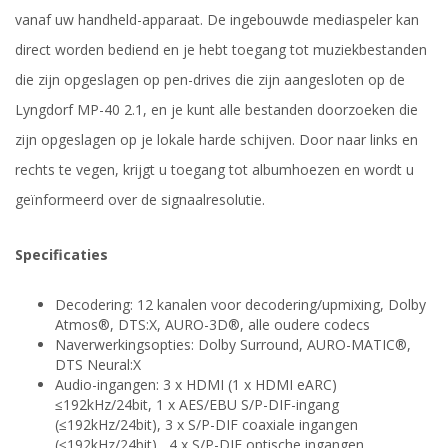
vanaf uw handheld-apparaat. De ingebouwde mediaspeler kan
direct worden bediend en je hebt toegang tot muziekbestanden
die zijn opgeslagen op pen-drives die zijn aangesloten op de
Lyngdorf MP-40 2.1, en je kunt alle bestanden doorzoeken die
zijn opgeslagen op je lokale harde schijven. Door naar links en
rechts te vegen, krijgt u toegang tot albumhoezen en wordt u
geïnformeerd over de signaalresolutie.
Specificaties
Decodering: 12 kanalen voor decodering/upmixing, Dolby
Atmos®, DTS:X, AURO-3D®, alle oudere codecs
Naverwerkingsopties: Dolby Surround, AURO-MATIC®,
DTS Neural:X
Audio-ingangen: 3 x HDMI (1 x HDMI eARC)
≤192kHz/24bit, 1 x AES/EBU S/P-DIF-ingang
(≤192kHz/24bit), 3 x S/P-DIF coaxiale ingangen
(≤192kHz/24bit) , 4 x S/P-DIF optische ingangen