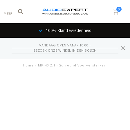
0
MENU
100% Klanttevredenheid
VANDAAG OPEN VANAF 10:00 •
BEZOEK ONZE WINKEL IN DEN BOSCH
Home
/
MP-40 2.1 - Surround Voorversterker