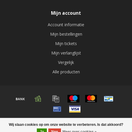
Mijn account
Account informatie
Mijn bestellingen
Mijn tickets
Mijn verlanglijst
Vergelijk
Alle producten
© Copyright 2026 Audio expert
Wij slaan cookies op om onze website te verbeteren. Is dat akkoord?
Ja
Nee
Meer over cookies »