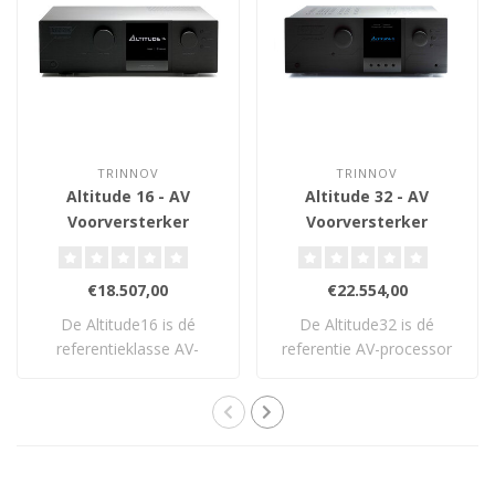
TRINNOV
TRINNOV
Altitude 16 - AV
Altitude 32 - AV
Voorversterker
Voorversterker
€18.507,00
€22.554,00
De Altitude16 is dé
De Altitude32 is dé
referentieklasse AV-
referentie AV-processor
processor voor veele..
voor high-end ho..