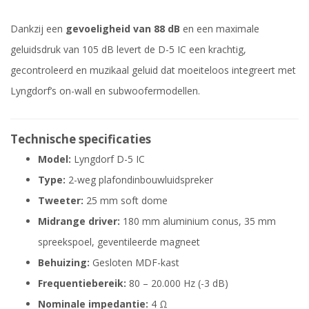
Dankzij een
gevoeligheid van 88 dB
en een maximale
geluidsdruk van 105 dB levert de D-5 IC een krachtig,
gecontroleerd en muzikaal geluid dat moeiteloos integreert met
Lyngdorf’s on-wall en subwoofermodellen.
Technische specificaties
Model:
Lyngdorf D-5 IC
Type:
2-weg plafondinbouwluidspreker
Tweeter:
25 mm soft dome
Midrange driver:
180 mm aluminium conus, 35 mm
spreekspoel, geventileerde magneet
Behuizing:
Gesloten MDF-kast
Frequentiebereik:
80 – 20.000 Hz (-3 dB)
Nominale impedantie:
4 Ω