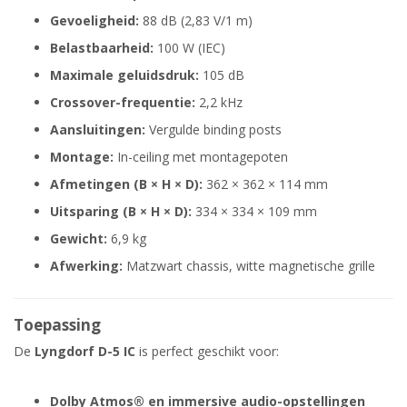
Gevoeligheid:
88 dB (2,83 V/1 m)
Belastbaarheid:
100 W (IEC)
Maximale geluidsdruk:
105 dB
Crossover-frequentie:
2,2 kHz
Aansluitingen:
Vergulde binding posts
Montage:
In-ceiling met montagepoten
Afmetingen (B × H × D):
362 × 362 × 114 mm
Uitsparing (B × H × D):
334 × 334 × 109 mm
Gewicht:
6,9 kg
Afwerking:
Matzwart chassis, witte magnetische grille
Toepassing
De
Lyngdorf D-5 IC
is perfect geschikt voor:
Dolby Atmos® en immersive audio-opstellingen