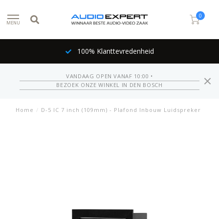
0
MENU
100% Klanttevredenheid
VANDAAG OPEN VANAF 10:00 •
BEZOEK ONZE WINKEL IN DEN BOSCH
Home
/
D-5 IC 7 inch (109mm) - Plafond Inbouw Luidspreker