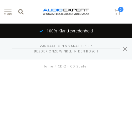
0
MENU
100% Klanttevredenheid
VANDAAG OPEN VANAF 10:00 •
BEZOEK ONZE WINKEL IN DEN BOSCH
Home
/
CD-2 - CD Speler