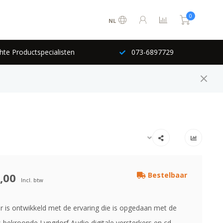
0
NL
hte Productspecialisten
073-6897729
,00
Bestelbaar
Incl. btw
r is ontwikkeld met de ervaring die is opgedaan met de
bekroonde Lyngdorf Audio digitale versterkers en cd-