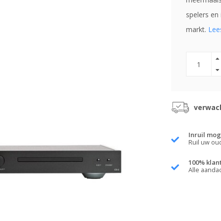
spelers en
markt.
Lee
verwach
Inruil mog
Ruil uw ou
100% klan
Alle aanda