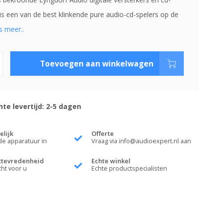
 is een van de best klinkende pure audio-cd-spelers op de
s meer..
Toevoegen aan winkelwagen
te levertijd: 2-5 dagen
elijk
Offerte
de apparatuur in
Vraag via
info@audioexpert.nl
aan
ttevredenheid
Echte winkel
cht voor u
Echte productspecialisten