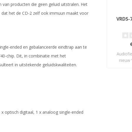
 van producten die geen geluid uitstralen. Het
eel dat het de CD-2 zelf ook immuun maakt voor
VRDS-7
ngle-ended en gebalanceerde eindtrap aan te
Audiofi
0-chip. Dit, in combinatie met het
nieuw 
lteert in uitstekende geluidskwaliteiten.
dis
1 x optisch digitaal, 1 x analoog single-ended