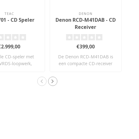
TEAC
DENON
01 - CD Speler
Denon RCD-M41DAB - CD
Receiver
€2.999,00
€399,00
ele CD-speler met
De Denon RCD-M41DAB is
VRDS-loopwerk,
een compacte CD-receiver
crete TEAC ..
met 30W per ..
a