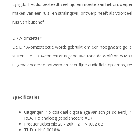
Lyngdorf Audio besteedt veel tijd en moeite aan het ontwerpen
maken van een ruis- en stralingsvrij ontwerp heeft als voord
ruis van buitenaf.
D / A-omzetter
De D / A-omzetsectie wordt gebruikt om een hoogwaardige, si
sturen. De D / A-converter is gebouwd rond de Wolfson WM874
uitgebalanceerde ontwerp en zeer fijne audiofiele op-amps, resu
Specificaties
Uitgangen: 1 x coaxiaal digitaal (galvanisch geïsoleerd), 
RCA, 1 x analoog gebalanceerd XLR
Frequentiebereik: 20 - 20k Hz, +/- 0,02 dB
THD + N: 0,0018%