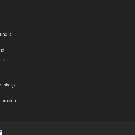
ound &
and
van
ankelijk
 complete