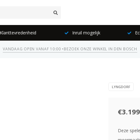
lanttevredenheid
Inruil mogelijk
Ec
VANDAAG OPEN VANAF 10:00 •
BEZOEK ONZE WINKEL IN DEN BOSCH
LYNGDORF
€3.199
Deze spele
meermaals 