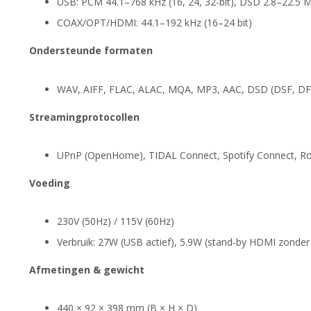
USB: PCM 44.1–768 kHz (16, 24, 32-bit), DSD 2.8–22.5 M
COAX/OPT/HDMI: 44.1–192 kHz (16–24 bit)
Ondersteunde formaten
WAV, AIFF, FLAC, ALAC, MQA, MP3, AAC, DSD (DSF, DF
Streamingprotocollen
UPnP (OpenHome), TIDAL Connect, Spotify Connect, R
Voeding
230V (50Hz) / 115V (60Hz)
Verbruik: 27W (USB actief), 5.9W (stand-by HDMI zonde
Afmetingen & gewicht
440 × 92 × 398 mm (B × H × D)