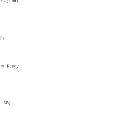
Hz (1-bit)
F)
oon Ready
r USB)