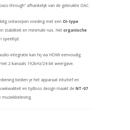
 “pass-through” afhankelijk van de gebruikte DAC.
uldig ontworpen voeding met een
OI-type
 stabiliteit en minimale ruis. Het
organische
 speeltijd.
audio-integratie kan hij via HDMI eenvoudig
 met 2-kanaals 192kHz/24-bit weergave.
ening bedien je het apparaat intuïtief en
ouwkwaliteit en tijdloos design maakt de
NT-07
e muziekbeleving.