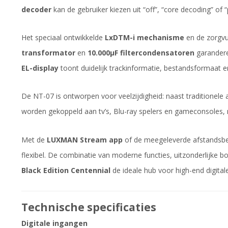
decoder
kan de gebruiker kiezen uit “off”, “core decoding” of
Het speciaal ontwikkelde
LxDTM-i mechanisme
en de zorgv
transformator
en
10.000µF filtercondensatoren
garanderen
EL-display
toont duidelijk trackinformatie, bestandsformaat en
De NT-07 is ontworpen voor veelzijdigheid: naast traditionele 
worden gekoppeld aan tv’s, Blu-ray spelers en gameconsoles,
Met de
LUXMAN Stream app
of de meegeleverde afstandsbedi
flexibel. De combinatie van moderne functies, uitzonderlijke b
Black Edition Centennial
de ideale hub voor high-end digital
Technische specificaties
Digitale ingangen