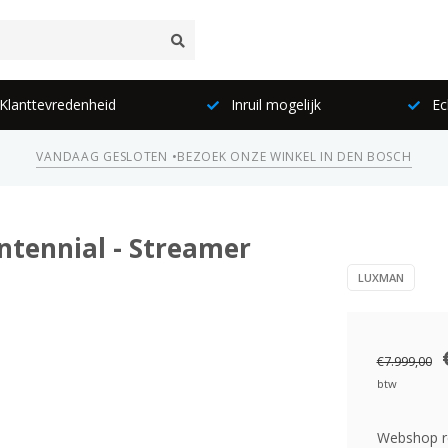
lanttevredenheid
Inruil mogelijk
Ec
VANDAAG GESLOTEN •
BEZOEK ONZE WINKEL IN DEN BOSCH
ntennial - Streamer
LUXMAN
€7.999,00
btw
Webshop re