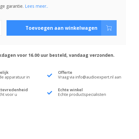
ige garantie.
Lees meer..
Toevoegen aan winkelwagen
dagen voor 16.00 uur besteld, vandaag verzonden.
elijk
Offerte
de apparatuur in
Vraag via
info@audioexpert.nl
aan
ttevredenheid
Echte winkel
cht voor u
Echte productspecialisten