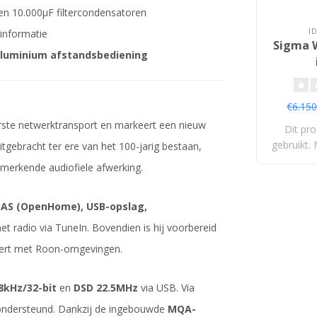
en 10.000μF filtercondensatoren
I
 informatie
Sigma 
luminium afstandsbediening
€6.150
ste netwerktransport en markeert een nieuw
Dit pro
gebruikt. 
itgebracht ter ere van het 100-jarig bestaan,
merkende audiofiele afwerking.
AS (OpenHome), USB-opslag,
et radio via TuneIn. Bovendien is hij voorbereid
reert met Roon-omgevingen.
8kHz/32-bit
en
DSD 22.5MHz
via USB. Via
ondersteund. Dankzij de ingebouwde
MQA-