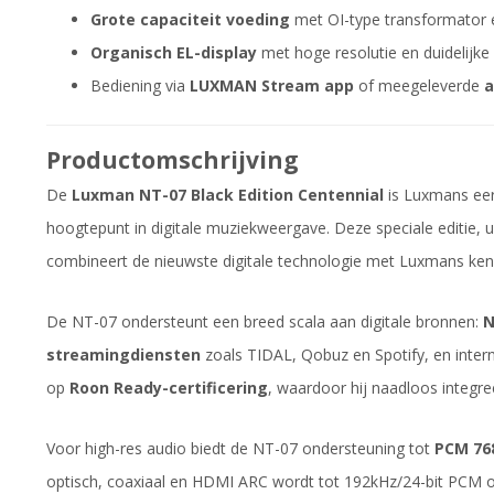
Grote capaciteit voeding
met OI-type transformator 
Organisch EL-display
met hoge resolutie en duidelijke
Bediening via
LUXMAN Stream app
of meegeleverde
a
Productomschrijving
De
Luxman NT-07 Black Edition Centennial
is Luxmans eer
hoogtepunt in digitale muziekweergave. Deze speciale editie, u
combineert de nieuwste digitale technologie met Luxmans ken
De NT-07 ondersteunt een breed scala aan digitale bronnen:
N
streamingdiensten
zoals TIDAL, Qobuz en Spotify, en intern
op
Roon Ready-certificering
, waardoor hij naadloos integ
Voor high-res audio biedt de NT-07 ondersteuning tot
PCM 76
optisch, coaxiaal en HDMI ARC wordt tot 192kHz/24-bit PCM 