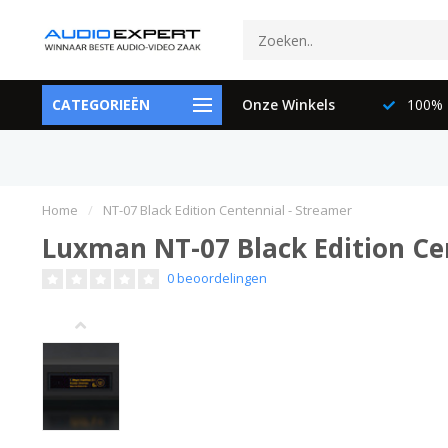
ctspecialisten
CATEGORIEËN
073-6897729
Onze Winkels
100% K
Home
/
NT-07 Black Edition Centennial - Streamer
Luxman NT-07 Black Edition Ce
0 beoordelingen