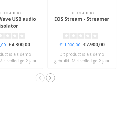
DEON AUDIO
IDEON AUDIO
Wave USB audio
EOS Stream - Streamer
3
isolator
€4.300,00
€7.900,00
,00
€11.900,00
duct is als demo
Dit product is als demo
D
Met volledige 2 jaar
gebruikt. Met volledige 2 jaar
d
garan..
garan..