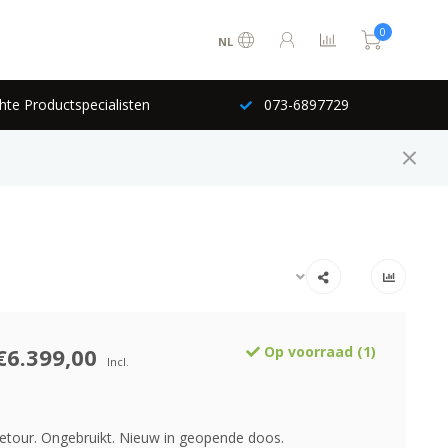
0
NL
hte Productspecialisten
073-6897729
€6.399,00
Op voorraad (1)
Incl.
tour. Ongebruikt. Nieuw in geopende doos.