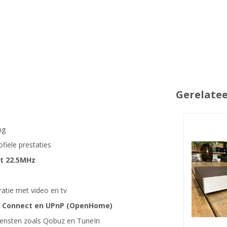
Gerelate
ng
iele prestaties
t 22.5MHz
atie met video en tv
fy Connect en UPnP (OpenHome)
ensten zoals Qobuz en TuneIn