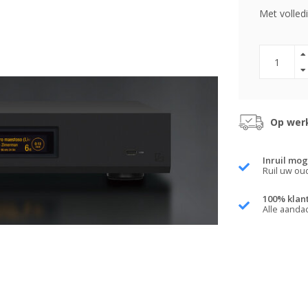
Met volled
Op werk
Inruil mog
Ruil uw ou
100% klan
Alle aanda