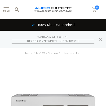
0
MENU
100% Klanttevredenheid
VANDAAG GESLOTEN •
BEZOEK ONZE WINKEL IN DEN BOSCH
Home
/
M-10X - Stereo Eindversterker