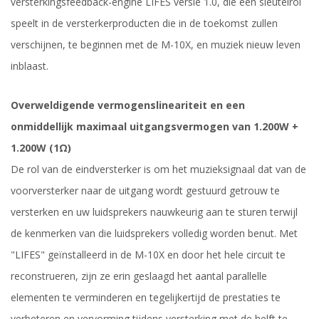
versterkingsfeedback-engine LIFES versie 1.0, die een sleutelrol
speelt in de versterkerproducten die in de toekomst zullen
verschijnen, te beginnen met de M-10X, en muziek nieuw leven
inblaast.
Overweldigende vermogenslineariteit en een
onmiddellijk maximaal uitgangsvermogen van 1.200W +
1.200W (1Ω)
De rol van de eindversterker is om het muzieksignaal dat van de
voorversterker naar de uitgang wordt gestuurd getrouw te
versterken en uw luidsprekers nauwkeurig aan te sturen terwijl
de kenmerken van die luidsprekers volledig worden benut. Met
"LIFES" geïnstalleerd in de M-10X en door het hele circuit te
reconstrueren, zijn ze erin geslaagd het aantal parallelle
elementen te verminderen en tegelijkertijd de prestaties te
verbeteren en vervorming tijdens versterking met de helft te