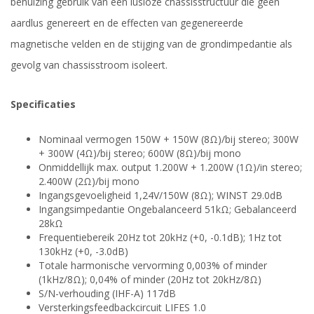
behuizing gebruik van een lusloze chassisstructuur die geen
aardlus genereert en de effecten van gegenereerde
magnetische velden en de stijging van de grondimpedantie als
gevolg van chassisstroom isoleert.
Specificaties
Nominaal vermogen 150W + 150W (8Ω)/bij stereo; 300W
+ 300W (4Ω)/bij stereo; 600W (8Ω)/bij mono
Onmiddellijk max. output 1.200W + 1.200W (1Ω)/in stereo;
2.400W (2Ω)/bij mono
Ingangsgevoeligheid 1,24V/150W (8Ω); WINST 29.0dB
Ingangsimpedantie Ongebalanceerd 51kΩ; Gebalanceerd
28kΩ
Frequentiebereik 20Hz tot 20kHz (+0, -0.1dB); 1Hz tot
130kHz (+0, -3.0dB)
Totale harmonische vervorming 0,003% of minder
(1kHz/8Ω); 0,04% of minder (20Hz tot 20kHz/8Ω)
S/N-verhouding (IHF-A) 117dB
Versterkingsfeedbackcircuit LIFES 1.0