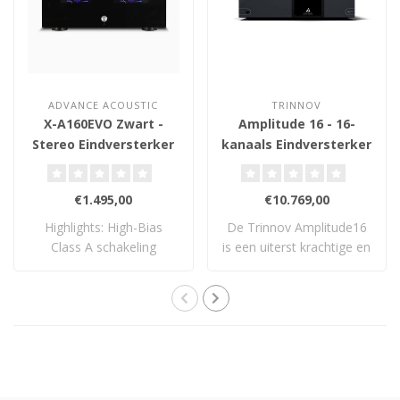
ADVANCE ACOUSTIC
TRINNOV
X-A160EVO Zwart -
Amplitude 16 - 16-
Stereo Eindversterker
kanaals Eindversterker
€1.495,00
€10.769,00
Highlights: High-Bias
De Trinnov Amplitude16
Class A schakeling
is een uiterst krachtige en
Logaritmische VU-..
flexibele..