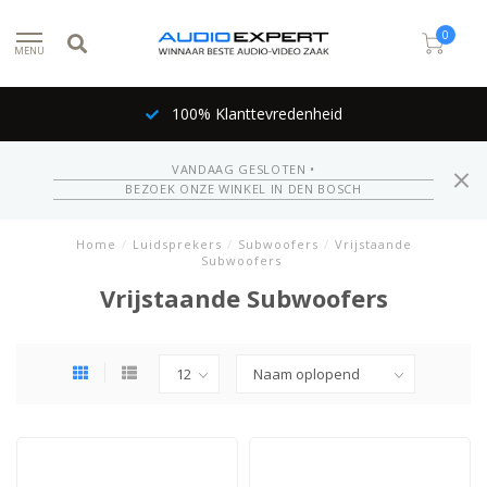
0
MENU
100% Klanttevredenheid
VANDAAG GESLOTEN •
BEZOEK ONZE WINKEL IN DEN BOSCH
Home
/
Luidsprekers
/
Subwoofers
/
Vrijstaande
Subwoofers
Vrijstaande Subwoofers