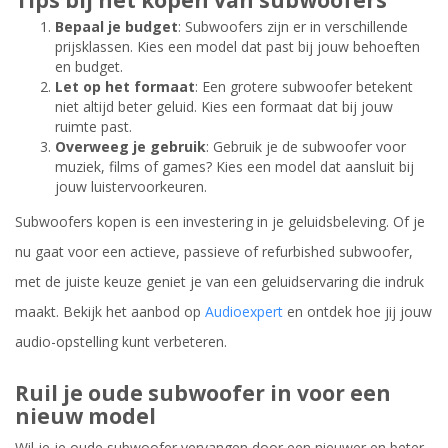
Tips bij het kopen van subwoofers
Bepaal je budget
: Subwoofers zijn er in verschillende
prijsklassen. Kies een model dat past bij jouw behoeften
en budget.
Let op het formaat
: Een grotere subwoofer betekent
niet altijd beter geluid. Kies een formaat dat bij jouw
ruimte past.
Overweeg je gebruik
: Gebruik je de subwoofer voor
muziek, films of games? Kies een model dat aansluit bij
jouw luistervoorkeuren.
Subwoofers kopen is een investering in je geluidsbeleving. Of je
nu gaat voor een actieve, passieve of refurbished subwoofer,
met de juiste keuze geniet je van een geluidservaring die indruk
maakt. Bekijk het aanbod op
Audioexpert
en ontdek hoe jij jouw
audio-opstelling kunt verbeteren.
Ruil je oude subwoofer in voor een
nieuw model
Wil je je oude subwoofer vervangen door een nieuwer en beter