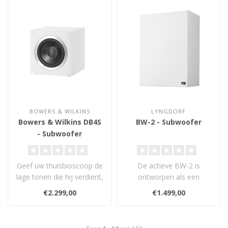
BOWERS & WILKINS
LYNGDORF
Bowers & Wilkins DB4S
BW-2 - Subwoofer
- Subwoofer
Geef uw thuisbioscoop de
De actieve BW-2 is
lage tonen die hij verdient,
ontworpen als een
met de DB4S. Deze
subwoofer met hoge
€2.299,00
€1.499,00
krachtig..
bandbreedte met als doel..