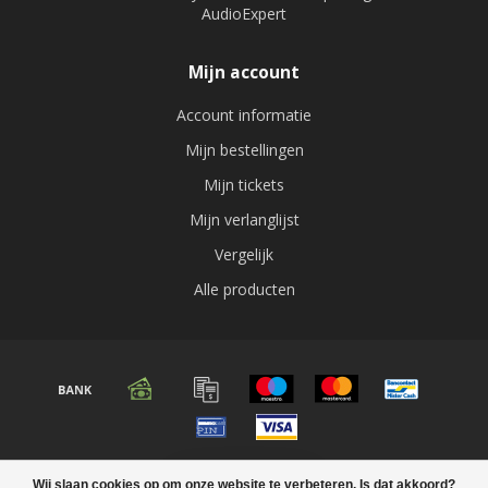
AudioExpert
Mijn account
Account informatie
Mijn bestellingen
Mijn tickets
Mijn verlanglijst
Vergelijk
Alle producten
© Copyright 2026 Audio expert
Wij slaan cookies op om onze website te verbeteren. Is dat akkoord?