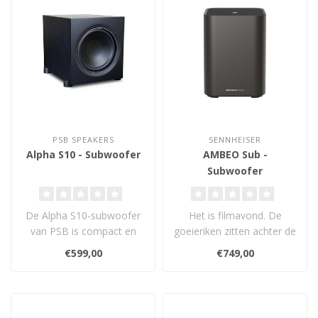
PSB SPEAKERS
SENNHEISER
Alpha S10 - Subwoofer
AMBEO Sub -
Subwoofer
De Alpha S10-subwoofer
Het is filmavond. De
van PSB is compact en
goeieriken zitten achter de
budgetvriendelijk, het is
slechteriken aan en je
€599,00
€749,00
een krach..
voelt hu..