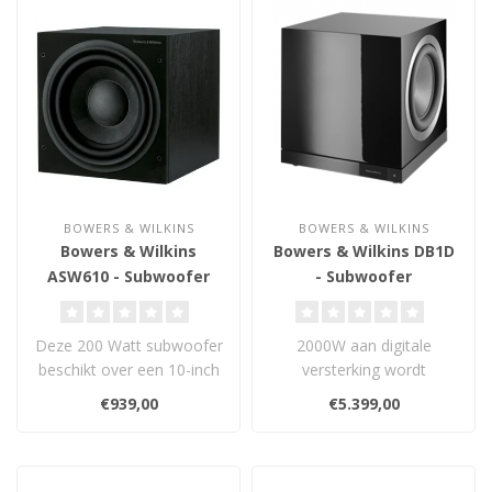
BOWERS & WILKINS
BOWERS & WILKINS
Bowers & Wilkins
Bowers & Wilkins DB1D
ASW610 - Subwoofer
- Subwoofer
Deze 200 Watt subwoofer
2000W aan digitale
beschikt over een 10-inch
versterking wordt
paper/aramid fiber conus
gecombineerd met twee
€939,00
€5.399,00
en is..
gebalanceerde Aerofoi..