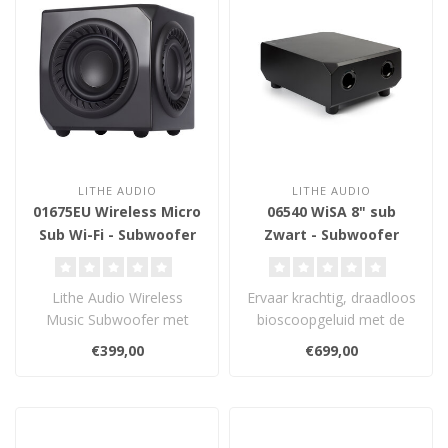
LITHE AUDIO
LITHE AUDIO
01675EU Wireless Micro
06540 WiSA 8" sub
Sub Wi-Fi - Subwoofer
Zwart - Subwoofer
Lithe Audio Wireless
Ervaar krachtig, draadloos
Music Subwoofer met
bioscoopgeluid met de
AirPlay 2 en Chromecast.
Lithe Audio WiSA Cinema
€399,00
€699,00
Compact formaa..
Subwoof..