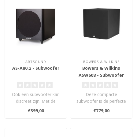
ARTSOUND
BOWERS & WILKINS
AS-A80.2 - Subwoofer
Bowers & Wilkins
ASW608 - Subwoofer
Ook een subwoofer kan
Deze compacte
discreet zijn. Met de
subwoofer is de perfecte
ASA80.2 verpakt ArtSound
partner van de 600 series,
€399,00
€779,00
een actieve..
maar ook ideaa..