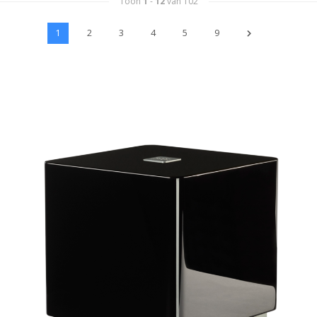
Toon
1
-
12
van 102
1
2
3
4
5
9