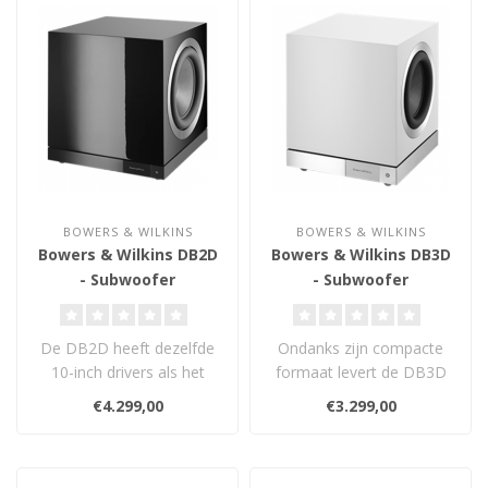
BOWERS & WILKINS
BOWERS & WILKINS
Bowers & Wilkins DB2D
Bowers & Wilkins DB3D
- Subwoofer
- Subwoofer
De DB2D heeft dezelfde
Ondanks zijn compacte
10-inch drivers als het
formaat levert de DB3D
paradepaardje, de 800 D3
een verbazingwekkend
€4.299,00
€3.299,00
luidspre..
krachtige, gec..