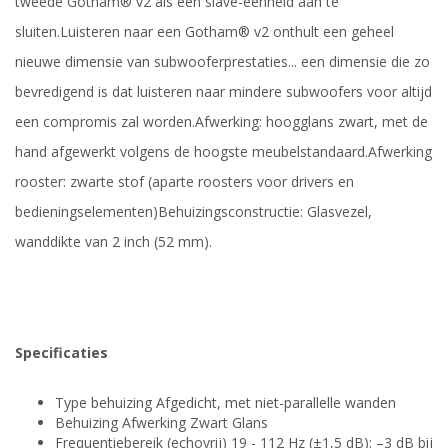
tweede Gotham® v2 als een slave-eenheid aan te
sluiten.
Luisteren naar een Gotham® v2 onthult een geheel
nieuwe dimensie van subwooferprestaties... een dimensie die zo
bevredigend is dat luisteren naar mindere subwoofers voor altijd
een compromis zal worden.
Afwerking: hoogglans zwart, met de
hand afgewerkt volgens de hoogste meubelstandaard.
Afwerking
rooster: zwarte stof (aparte roosters voor drivers en
bedieningselementen)
Behuizingsconstructie: Glasvezel,
wanddikte van 2 inch (52 mm).
Specificaties
Type behuizing Afgedicht, met niet-parallelle wanden
Behuizing Afwerking Zwart Glans
Frequentiebereik (echovrij) 19 - 112 Hz (±1,5 dB); –3 dB bij