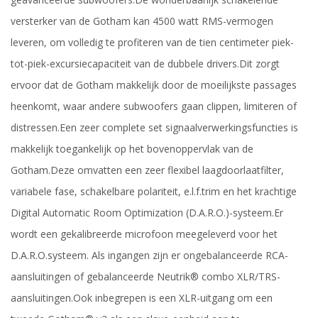
versterker van de Gotham kan 4500 watt RMS-vermogen
leveren, om volledig te profiteren van de tien centimeter piek-
tot-piek-excursiecapaciteit van de dubbele drivers.
Dit zorgt
ervoor dat de Gotham makkelijk door de moeilijkste passages
heenkomt, waar andere subwoofers gaan clippen, limiteren of
distressen.
Een zeer complete set signaalverwerkingsfuncties is
makkelijk toegankelijk op het bovenoppervlak van de
Gotham.
Deze omvatten een zeer flexibel laagdoorlaatfilter,
variabele fase, schakelbare polariteit, e.l.f.
trim en het krachtige
Digital Automatic Room Optimization (D.A.R.O.)-systeem.
Er
wordt een gekalibreerde microfoon meegeleverd voor het
D.A.R.O.
systeem.
Als i
ngangen zijn er ongebalanceerde RCA-
aansluitingen of gebalanceerde Neutrik® combo XLR/TRS-
aansluitingen.
Ook inbegrepen is een XLR-uitgang om een