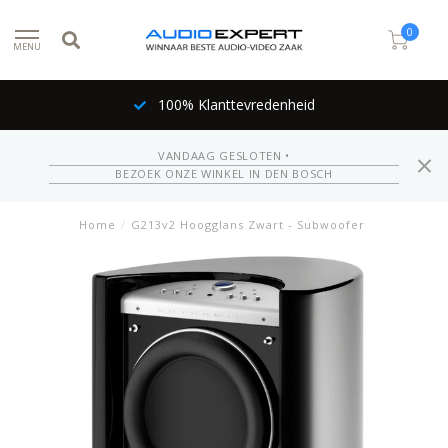
0
MENU
100% Klanttevredenheid
VANDAAG GESLOTEN •
BEZOEK ONZE WINKEL IN DEN BOSCH
Home
/
G213v2 Hoogglans Zwart - Subwoofer