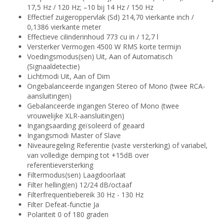
17,5 Hz / 120 Hz; –10 bij 14 Hz / 150 Hz
Effectief zuigeroppervlak (Sd) 214,70 vierkante inch /
0,1386 vierkante meter
Effectieve cilinderinhoud 773 cu in / 12,7 l
Versterker Vermogen 4500 W RMS korte termijn
Voedingsmodus(sen) Uit, Aan of Automatisch
(Signaaldetectie)
Lichtmodi Uit, Aan of Dim
Ongebalanceerde ingangen Stereo of Mono (twee RCA-
aansluitingen)
Gebalanceerde ingangen Stereo of Mono (twee
vrouwelijke XLR-aansluitingen)
Ingangsaarding geïsoleerd of geaard
Ingangsmodi Master of Slave
Niveauregeling Referentie (vaste versterking) of variabel,
van volledige demping tot +15dB over
referentieversterking
Filtermodus(sen) Laagdoorlaat
Filter helling(en) 12/24 dB/octaaf
Filterfrequentiebereik 30 Hz - 130 Hz
Filter Defeat-functie Ja
Polariteit 0 of 180 graden