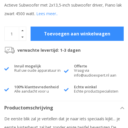
Actieve Subwoofer met 2x13,5-inch subwoofer driver, Piano lak
zwart 4500 watt.
Lees meer..
Toevoegen aan winkelwagen
verwachte levertijd: 1-3 dagen
Inruil mogelijk
Offerte
Ruil uw oude apparatuur in
Vraag via
info@audioexpert.nl
aan
100% klanttevredenheid
Echte winkel
Alle aandacht voor u
Echte productspecialisten
Productomschrijving
De eerste blik zal je vertellen dat je naar iets speciaals kijkt... je
eerste luisterbeurt zal het zonder enige twijfel bevestigen.
De