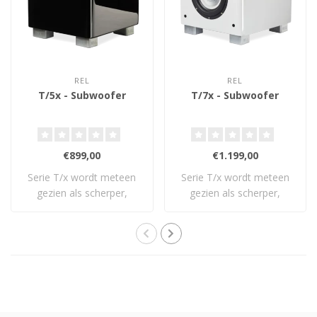
REL
REL
T/5x - Subwoofer
T/7x - Subwoofer
€899,00
€1.199,00
Serie T/x wordt meteen
Serie T/x wordt meteen
gezien als scherper,
gezien als scherper,
frisser: een vol..
frisser: een vol..