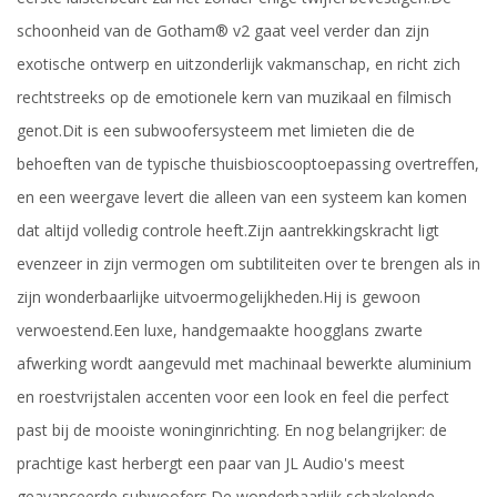
schoonheid van de Gotham® v2 gaat veel verder dan zijn
exotische ontwerp en uitzonderlijk vakmanschap, en richt zich
rechtstreeks op de emotionele kern van muzikaal en filmisch
genot.
Dit is een subwoofersysteem met limieten die de
behoeften van de typische thuisbioscooptoepassing overtreffen,
en een weergave levert die alleen van een systeem kan komen
dat altijd volledig controle heeft.
Zijn aantrekkingskracht ligt
evenzeer in zijn vermogen om subtiliteiten over te brengen als in
zijn wonderbaarlijke uitvoermogelijkheden.
Hij is gewoon
verwoestend.
Een luxe, handgemaakte hoogglans zwarte
afwerking wordt aangevuld met machinaal bewerkte aluminium
en roestvrijstalen accenten voor een look en feel die perfect
past bij de mooiste woninginrichting.
En nog
belangrijker: de
prachtige kast herbergt een paar van JL Audio's meest
geavanceerde subwoofers.
De wonderbaarlijk schakelende