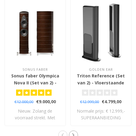
SONUS FABER
GOLDEN EAR
Sonus faber Olympica
Triton Reference (Set
Nova II (Set van 2) -
van 2) - Vloerstaande
Vloerstaande
Luidsprekers
Luidsprekers
€9.000,00
€4.799,00
€12.000,00
€12.999,00
Nieuw. Zolang de
Normale prijs: € 12.999,-
voorraad strekt. Met
SUPERAANBIEDING
volledige 5 jaar garan..