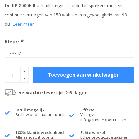
De RP-8000F II zijn full-range staande luidsprekers met een
continue vermogen van 150 watt en een gevoeligheid van 98
dB.
Lees meer..
Kleur:
*
Toevoegen aan winkelwagen
verwachte levertijd: 2-5 dagen
Inruil mogelijk
Offerte
Ruil uw oude apparatuur in
Vraag via
info@audioexpert.nl
aan
100% klanttevredenheid
Echte winkel
Alle aandacht voor u
Echte productspecialisten