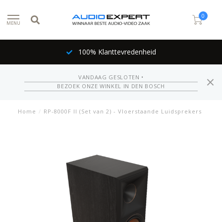
0
MENU
100% Klanttevredenheid
VANDAAG GESLOTEN •
BEZOEK ONZE WINKEL IN DEN BOSCH
Home
/
RP-8000F II (Set van 2) - Vloerstaande Luidsprekers