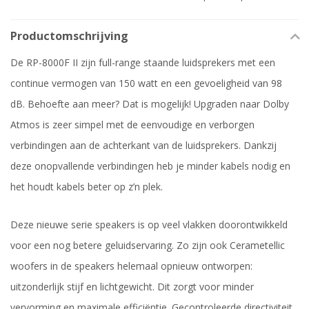
Productomschrijving
De RP-8000F II zijn full-range staande luidsprekers met een
continue vermogen van 150 watt en een gevoeligheid van 98
dB. Behoefte aan meer? Dat is mogelijk! Upgraden naar Dolby
Atmos is zeer simpel met de eenvoudige en verborgen
verbindingen aan de achterkant van de luidsprekers. Dankzij
deze onopvallende verbindingen heb je minder kabels nodig en
het houdt kabels beter op z’n plek.
Deze nieuwe serie speakers is op veel vlakken doorontwikkeld
voor een nog betere geluidservaring. Zo zijn ook Cerametellic
woofers in de speakers helemaal opnieuw ontworpen:
uitzonderlijk stijf en lichtgewicht. Dit zorgt voor minder
vervorming en maximale efficiëntie. Gecontroleerde directiviteit