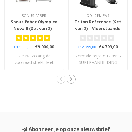
SONUS FABER
GOLDEN EAR
Sonus faber Olympica
Triton Reference (Set
Nova II (Set van 2) -
van 2) - Vloerstaande
Vloerstaande
Luidsprekers
Luidsprekers
€9.000,00
€4.799,00
€12.000,00
€12.999,00
Nieuw. Zolang de
Normale prijs: € 12.999,-
voorraad strekt. Met
SUPERAANBIEDING
volledige 5 jaar garan..
Abonneer je op onze nieuwsbrief