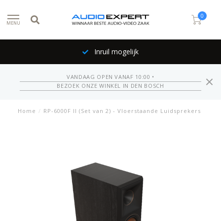
0
MENU
Inruil mogelijk
VANDAAG OPEN VANAF 10:00 •
BEZOEK ONZE WINKEL IN DEN BOSCH
Home
/
RP-6000F II (Set van 2) - Vloerstaande Luidsprekers