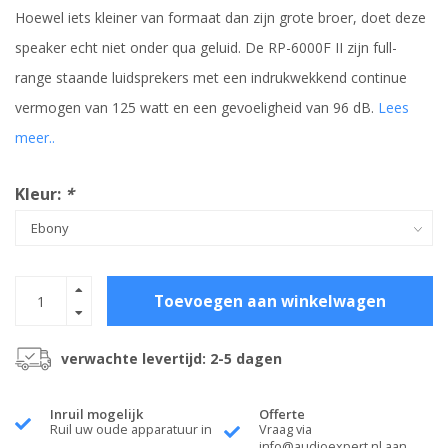
Hoewel iets kleiner van formaat dan zijn grote broer, doet deze
speaker echt niet onder qua geluid. De RP-6000F II zijn full-
range staande luidsprekers met een indrukwekkend continue
vermogen van 125 watt en een gevoeligheid van 96 dB.
Lees
meer..
Kleur:
*
Toevoegen aan winkelwagen
verwachte levertijd: 2-5 dagen
Inruil mogelijk
Offerte
Ruil uw oude apparatuur in
Vraag via
info@audioexpert.nl
aan