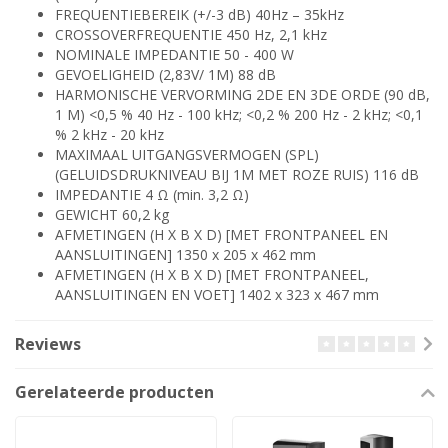
FREQUENTIEBEREIK (+/-3 dB) 40Hz – 35kHz
CROSSOVERFREQUENTIE 450 Hz, 2,1 kHz
NOMINALE IMPEDANTIE 50 - 400 W
GEVOELIGHEID (2,83V/ 1M) 88 dB
HARMONISCHE VERVORMING 2DE EN 3DE ORDE (90 dB,
1 M) <0,5 % 40 Hz - 100 kHz; <0,2 % 200 Hz - 2 kHz; <0,1
% 2 kHz - 20 kHz
MAXIMAAL UITGANGSVERMOGEN (SPL)
(GELUIDSDRUKNIVEAU BIJ 1M MET ROZE RUIS) 116 dB
IMPEDANTIE 4 Ω (min. 3,2 Ω)
GEWICHT 60,2 kg
AFMETINGEN (H X B X D) [MET FRONTPANEEL EN
AANSLUITINGEN] 1350 x 205 x 462 mm
AFMETINGEN (H X B X D) [MET FRONTPANEEL,
AANSLUITINGEN EN VOET] 1402 x 323 x 467 mm
Reviews
Gerelateerde producten