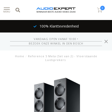
0
MENU
100% Klanttevredenheid
VANDAAG OPEN VANAF 10:00 •
BEZOEK ONZE WINKEL IN DEN BOSCH
Home
/
Reference 5 Meta (Set van 2) - Vloerstaande
Luidsprekers