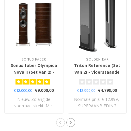
SONUS FABER
GOLDEN EAR
Sonus faber Olympica
Triton Reference (Set
Nova II (Set van 2) -
van 2) - Vloerstaande
Vloerstaande
Luidsprekers
Luidsprekers
€9.000,00
€4.799,00
€12.000,00
€12.999,00
Nieuw. Zolang de
Normale prijs: € 12.999,-
voorraad strekt. Met
SUPERAANBIEDING
volledige 5 jaar garan..