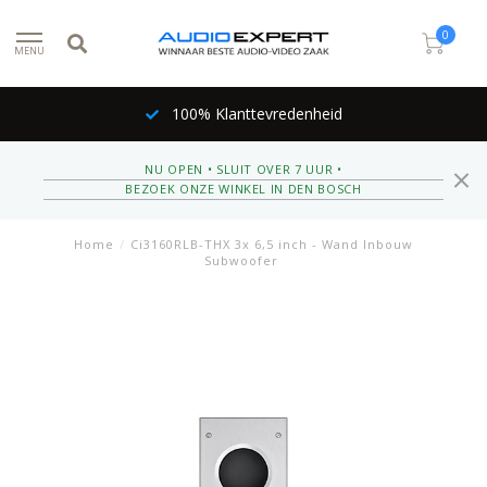
0
MENU
100% Klanttevredenheid
NU OPEN • SLUIT OVER 7 UUR •
BEZOEK ONZE WINKEL IN DEN BOSCH
Home
/
Ci3160RLB-THX 3x 6,5 inch - Wand Inbouw
Subwoofer