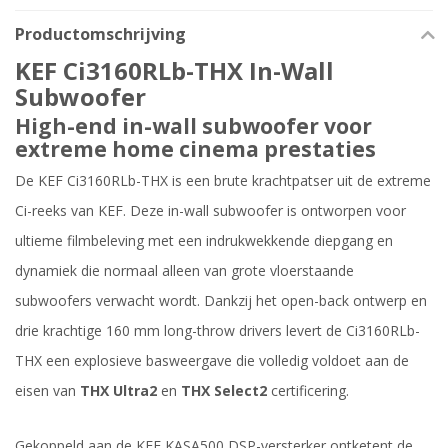
Productomschrijving
KEF Ci3160RLb-THX In-Wall
Subwoofer
High-end in-wall subwoofer voor
extreme home cinema prestaties
De KEF Ci3160RLb-THX is een brute krachtpatser uit de extreme
Ci-reeks van KEF. Deze in-wall subwoofer is ontworpen voor
ultieme filmbeleving met een indrukwekkende diepgang en
dynamiek die normaal alleen van grote vloerstaande
subwoofers verwacht wordt. Dankzij het open-back ontwerp en
drie krachtige 160 mm long-throw drivers levert de Ci3160RLb-
THX een explosieve basweergave die volledig voldoet aan de
eisen van
THX Ultra2
en
THX Select2
certificering.
Gekoppeld aan de KEF KASA500 DSP-versterker ontketent de