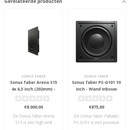
Gerelateerde producten
SONUS FABER
SONUS FABER
Sonus faber Arena S15
Sonus faber PS-G101 10
4x 6,5 inch (202mm) -
inch - Wand Inbouw
Wand Inbouw
Subwoofer
Subwoofer
€8.000,00
€875,00
De Sonus faber Arena
De Sonus faber Palladio
S15 is een high-end
PS-G101 is een passieve
wandinbouwsubwoofer..
10" in-wall ..