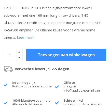
De KEF Ci3160RLb-THX is een high-performance in-wall
subwoofer met drie 160 mm long-throw drivers, THX
Ultra2/Select2 certificering en optimale integratie met de KEF
KASA500 amplifier. De ultieme keuze voor extreme home
cinema.
Lees meer..
Toevoegen aan winkelwagen
verwachte levertijd: 2-5 dagen
Inruil mogelijk
Offerte
Ruil uw oude apparatuur in
Vraag via
info@audioexpert.nl
aan
100% klanttevredenheid
Echte winkel
Alle aandacht voor u
Echte productspecialisten