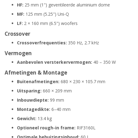
HF:
25 mm (1") geventileerde aluminium dome
MF:
125 mm (5.25") Uni-Q
LF:
2 × 160 mm (6.5") woofers
Crossover
Crossoverfrequenties:
350 Hz, 2.7 kHz
Vermogen
Aanbevolen versterkervermogen:
40 – 350 W
Afmetingen & Montage
Buitenafmetingen:
680 × 230 × 105.7 mm
Uitsparing:
660 × 209 mm
Inbouwdiepte:
99 mm
Montagedikte:
6–40 mm
Gewicht:
13.4 kg
Optioneel rough-in frame:
RIF3160L
Optimale behuizingsinhoud:
60 L