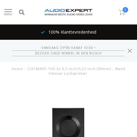
0
MENU
100% Klanttevredenheid
VANDAAG OPEN VANAF 10:00 •
BEZOEK ONZE WINKEL IN DEN BOSCH
Home
/
Ci3160REF-THX 2x 6,5 inch/5,25 inch (99mm) - Wand
Inbouw Luidspreker