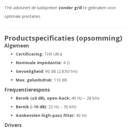
THX adviseert de luidspreker
zonder grill
te gebruiken voor
optimale prestaties.
Productspecificaties (opsomming)
Algemeen
Certificering:
THX Ultra
Nominale impedantie:
4 Ω
Gevoeligheid:
90 dB (2.83V/1m)
Max. geluidsdruk:
110 dB
Frequentierespons
Bereik (±6 dB), open-back:
40 Hz – 28 kHz
Bereik (-10 dB):
32 Hz – 30 kHz
Aanbevolen high-pass filter:
40 Hz
Drivers