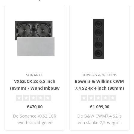
SONANCE
BOWERS & WILKINS
VX62LCR 2x 6,5 inch
Bowers & Wilkins CWM
(89mm) - Wand Inbouw
7.4 S2 4x 4 inch (90mm)
Luidspreker
- Wand Inbouw
Luidspreker
€470,00
€1.099,00
De Sonance VX62 LCR
De B&W CWM7.4 S2 is
levert krachtige en
een slanke 2,5-weg in-
gedetailleerde prest..
wall LCR-luidsprek..