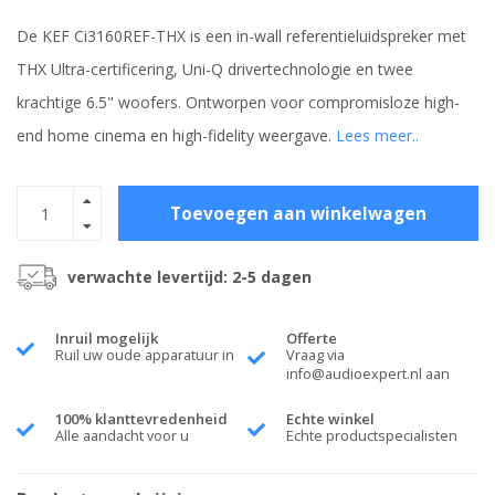
De KEF Ci3160REF-THX is een in-wall referentieluidspreker met
THX Ultra-certificering, Uni-Q drivertechnologie en twee
krachtige 6.5" woofers. Ontworpen voor compromisloze high-
end home cinema en high-fidelity weergave.
Lees meer..
Toevoegen aan winkelwagen
verwachte levertijd: 2-5 dagen
Inruil mogelijk
Offerte
Ruil uw oude apparatuur in
Vraag via
info@audioexpert.nl
aan
100% klanttevredenheid
Echte winkel
Alle aandacht voor u
Echte productspecialisten