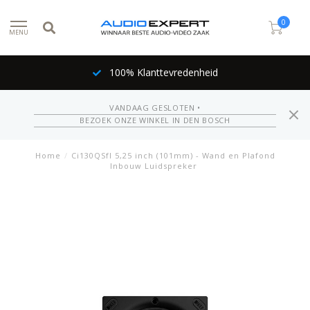
0
MENU
100% Klanttevredenheid
VANDAAG GESLOTEN •
BEZOEK ONZE WINKEL IN DEN BOSCH
Home
/
Ci130QSfl 5,25 inch (101mm) - Wand en Plafond
Inbouw Luidspreker