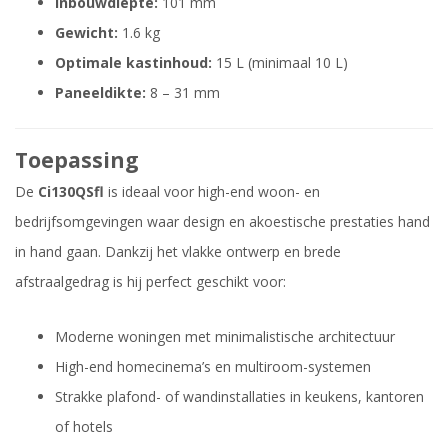
Inbouwdiepte:
101 mm
Gewicht:
1.6 kg
Optimale kastinhoud:
15 L (minimaal 10 L)
Paneeldikte:
8 – 31 mm
Toepassing
De
Ci130QSfl
is ideaal voor high-end woon- en
bedrijfsomgevingen waar design en akoestische prestaties hand
in hand gaan. Dankzij het vlakke ontwerp en brede
afstraalgedrag is hij perfect geschikt voor:
Moderne woningen met minimalistische architectuur
High-end homecinema’s en multiroom-systemen
Strakke plafond- of wandinstallaties in keukens, kantoren
of hotels