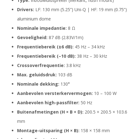
Type:
Inbouwluidspreker (vierkant, flush mount)
Drivers:
LF: 130 mm (5.25”) Uni-Q | HF: 19 mm (0.75”)
aluminium dome
Nominale impedantie:
8 Ω
Gevoeligheid:
87 dB (2.83V/1m)
Frequentiebereik (±6 dB):
45 Hz – 34 kHz
Frequentiebereik (–10 dB):
38 Hz – 30 kHz
Crossoverfrequentie:
3.8 kHz
Max. geluidsdruk:
103 dB
Nominale dekking:
130°
Aanbevolen versterkervermogen:
10 – 100 W
Aanbevolen high-passfilter:
50 Hz
Buitenafmetingen (H × B × D):
200.5 × 200.5 × 103.6
mm
Montage-uitsparing (H × B):
158 × 158 mm