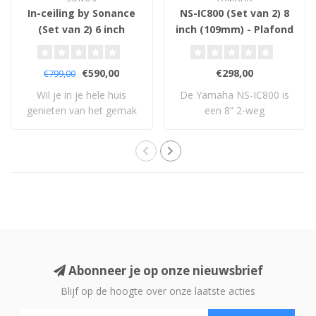
In-ceiling by Sonance
NS-IC800 (Set van 2) 8
(Set van 2) 6 inch
inch (109mm) - Plafond
(121mm) - Plafond
Inbouw Luidsprekers
Inbouw Luidsprekers
€590,00
€298,00
€799,00
Wil je in je hele huis
De Yamaha NS-IC800 is
genieten van het gemak
een 8” 2-weg
en het prachti..
plafondluidspreker met
dr..
Abonneer je op onze nieuwsbrief
Blijf op de hoogte over onze laatste acties