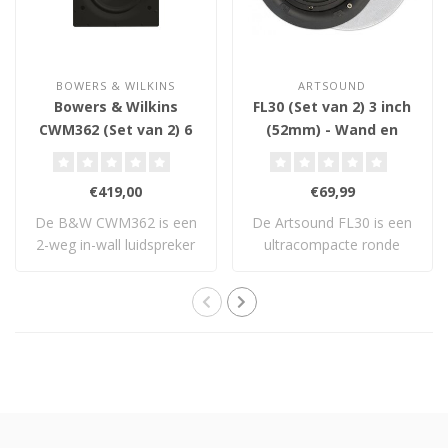
BOWERS & WILKINS
ARTSOUND
Bowers & Wilkins
FL30 (Set van 2) 3 inch
CWM362 (Set van 2) 6
(52mm) - Wand en
inch (76mm) - Wand
Plafond Inbouw
Inbouw Luidsprekers
Luidsprekers
€419,00
€69,99
De B&W CWM362 is een
De Artsound FL30 is een
2-weg in-wall luidspreker
ultracompacte ronde
met 6" polypr..
inbouwluidspreke..