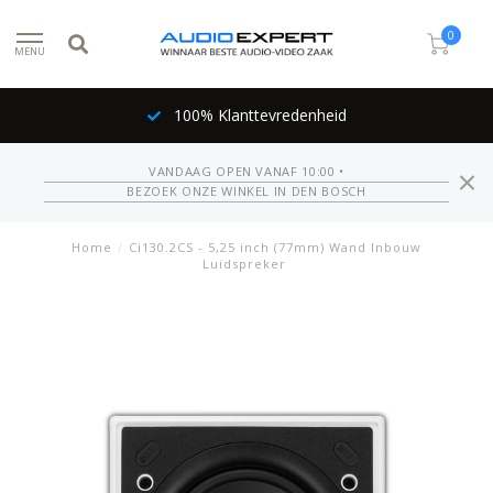
0
MENU
100% Klanttevredenheid
VANDAAG OPEN VANAF 10:00 •
BEZOEK ONZE WINKEL IN DEN BOSCH
Home
/
Ci130.2CS - 5,25 inch (77mm) Wand Inbouw
Luidspreker