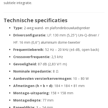
subtiele integratie.
Technische specificaties
Type:
2-weg wand- en plafondinbouwluidspreker
Driverconfiguratie:
LF: 130 mm (5,25") Uni-Q-driver /
HF: 16 mm (0,6") aluminium dome-tweeter
Frequentiebereik:
52 Hz – 20 kHz (±6 dB, open back)
Crossoverfrequentie:
2,5 kHz
Gevoeligheid:
87 dB (2,83 V/1 m)
Nominale impedantie:
8 Ω
Aanbevolen versterkervermogen:
10 – 80 W
Afmetingen (h × b × d):
184 × 184 × 81 mm
Montage-uitsparing:
158 × 158 mm
Montagediepte:
77 mm
Paneeldikte:
3 – 24 mm