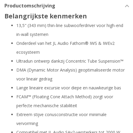
Productomschrijving
Belangrijkste kenmerken
13,5" (343 mm) thin-line subwooferdriver voor high-end
in-wall systemen
Onderdeel van het JL Audio Fathom® IWS & IWEv2
ecosysteem
Ultradun ontwerp dankzij Concentric Tube Suspension™
DMA (Dynamic Motor Analysis) geoptimaliseerde motor
voor lineair gedrag
Lange lineaire excursie voor diepe en nauwkeurige bas
FCAM™ (Floating Cone Attach Method) zorgt voor
perfecte mechanische stabiliteit
Extreem stijve conusconstructie voor minimale
vervorming
Compatibel met JL Audio SAv2-versterkers tot 2000 W