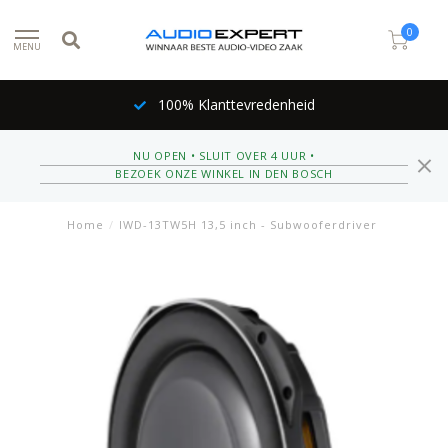
0
MENU
100% Klanttevredenheid
NU OPEN • SLUIT OVER 4 UUR •
BEZOEK ONZE WINKEL IN DEN BOSCH
Home
/
IWD-13TW5H 13,5 inch - Subwooferdriver