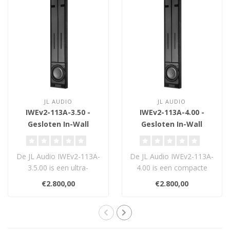
JL AUDIO
JL AUDIO
IWEv2-113A-3.50 -
IWEv2-113A-4.00 -
Gesloten In-Wall
Gesloten In-Wall
Behuizing
Behuizing
De JL Audio IWEv2-113A-
De JL Audio IWEv2-113A-
3.5.00 is een ultra-
4.00 is een compacte
compacte gesloten
gesloten
€2.800,00
€2.800,00
inbouwbehuizing voo..
inbouwbehuizing voor de
IWD..