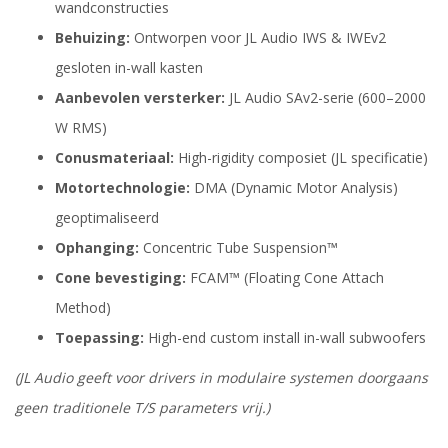
wandconstructies
Behuizing:
Ontworpen voor JL Audio IWS & IWEv2
gesloten in-wall kasten
Aanbevolen versterker:
JL Audio SAv2-serie (600–2000
W RMS)
Conusmateriaal:
High-rigidity composiet (JL specificatie)
Motortechnologie:
DMA (Dynamic Motor Analysis)
geoptimaliseerd
Ophanging:
Concentric Tube Suspension™
Cone bevestiging:
FCAM™ (Floating Cone Attach
Method)
Toepassing:
High-end custom install in-wall subwoofers
(JL Audio geeft voor drivers in modulaire systemen doorgaans
geen traditionele T/S parameters vrij.)