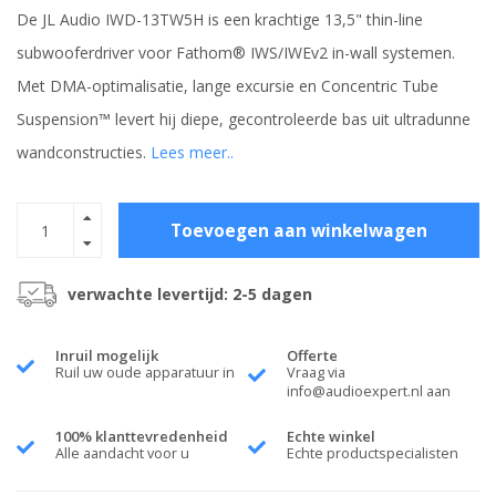
De JL Audio IWD-13TW5H is een krachtige 13,5" thin-line
subwooferdriver voor Fathom® IWS/IWEv2 in-wall systemen.
Met DMA-optimalisatie, lange excursie en Concentric Tube
Suspension™ levert hij diepe, gecontroleerde bas uit ultradunne
wandconstructies.
Lees meer..
Toevoegen aan winkelwagen
verwachte levertijd: 2-5 dagen
Inruil mogelijk
Offerte
Ruil uw oude apparatuur in
Vraag via
info@audioexpert.nl
aan
100% klanttevredenheid
Echte winkel
Alle aandacht voor u
Echte productspecialisten