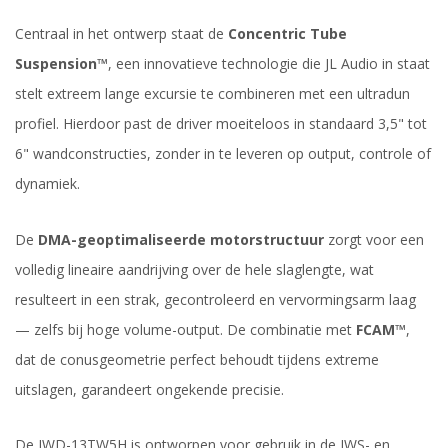
Centraal in het ontwerp staat de
Concentric Tube
Suspension™
, een innovatieve technologie die JL Audio in staat
stelt extreem lange excursie te combineren met een ultradun
profiel. Hierdoor past de driver moeiteloos in standaard 3,5" tot
6" wandconstructies, zonder in te leveren op output, controle of
dynamiek.
De
DMA-geoptimaliseerde motorstructuur
zorgt voor een
volledig lineaire aandrijving over de hele slaglengte, wat
resulteert in een strak, gecontroleerd en vervormingsarm laag
— zelfs bij hoge volume-output. De combinatie met
FCAM™
,
dat de conusgeometrie perfect behoudt tijdens extreme
uitslagen, garandeert ongekende precisie.
De IWD-13TW5H is ontworpen voor gebruik in de IWS- en