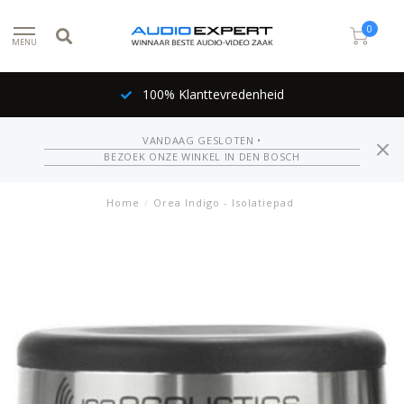
0
MENU
100% Klanttevredenheid
VANDAAG GESLOTEN •
BEZOEK ONZE WINKEL IN DEN BOSCH
Home
/
Orea Indigo - Isolatiepad