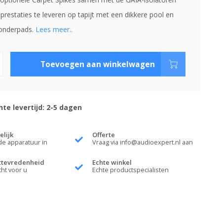
prestaties te leveren op tapijt met een dikkere pool en
 onderpads.
Lees meer..
Toevoegen aan winkelwagen
te levertijd: 2-5 dagen
elijk
Offerte
de apparatuur in
Vraag via
info@audioexpert.nl
aan
ttevredenheid
Echte winkel
cht voor u
Echte productspecialisten