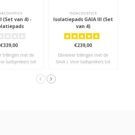
OACOUSTICS
ISOACOUSTICS
I (Set van 4) -
Isolatiepads GAIA III (Set
S
olatiepads
van 4)
€339,00
€239,00
r trillingen met de
Elimineer trillingen met de
oor luidsprekers tot
GAIA I. Voor luidsprekers tot
is
54..
32..