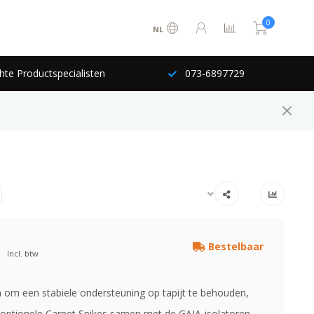
0
NL
hte Productspecialisten
073-6897729
Bestelbaar
Incl. btw
om een stabiele ondersteuning op tapijt te behouden,
optionele Carpet Spikes samen met de GAIA-isolatoren