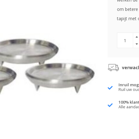
om betere 
tapijt met
verwach
Inruil mog
Ruil uw ou
100% klan
Alle aanda