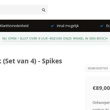
lanttevredenheid
Inruil mogelijk
Ec
NU OPEN • SLUIT OVER 6 UUR •
BEZOEK ONZE WINKEL IN DEN BOSCH
 (Set van 4) - Spikes
ISOACOUSTICS
€89,00
Ontworpen 
werken de 