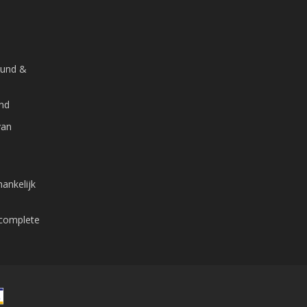
ound &
and
van
ankelijk
 complete