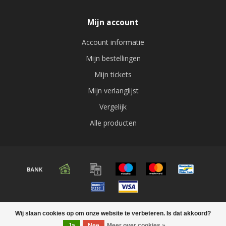
Mijn account
Account informatie
Mijn bestellingen
Mijn tickets
Mijn verlanglijst
Vergelijk
Alle producten
© Copyright 2026 Audio expert
Wij slaan cookies op om onze website te verbeteren. Is dat akkoord?
Ja
Nee
Meer over cookies »