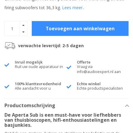
firing subwoofers tot 36,3 kg.
Lees meer..
Toevoegen aan winkelwagen
verwachte levertijd: 2-5 dagen
Inruil mogelijk
Offerte
Ruil uw oude apparatuur in
Vraag via
info@audioexpert.nl
aan
100% klanttevredenheid
Echte winkel
Alle aandacht voor u
Echte productspecialisten
Productomschrijving
De Aperta Sub is een must-have voor liefhebbers
van thuisbioscopen, hifi-enthousiastelingen en
basjunkies.