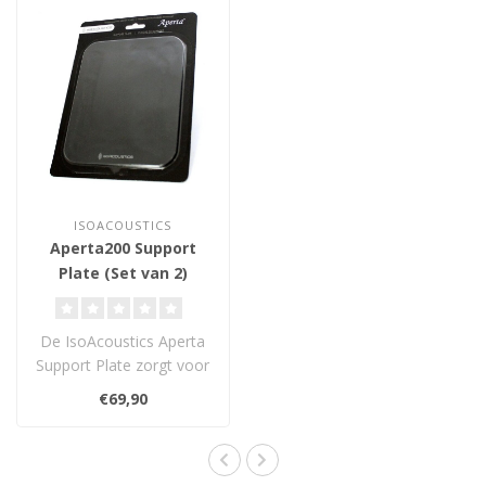
ISOACOUSTICS
Aperta200 Support
Plate (Set van 2)
De IsoAcoustics Aperta
Support Plate zorgt voor
een stabiele montage
€69,90
van Aperta ..