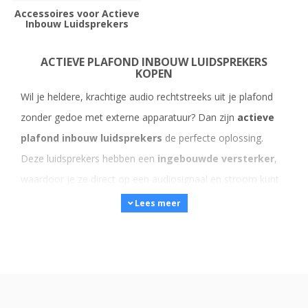
Accessoires voor Actieve
Inbouw Luidsprekers
ACTIEVE PLAFOND INBOUW LUIDSPREKERS
KOPEN
Wil je heldere, krachtige audio rechtstreeks uit je plafond
zonder gedoe met externe apparatuur? Dan zijn
actieve
plafond inbouw luidsprekers
de perfecte oplossing.
Deze luidsprekers hebben een
ingebouwde versterker
,
waardoor je ze direct op een audiosignaal en stroom kunt
aansluiten. Daardoor zijn ze eenvoudiger te installeren en
Lees meer
te gebruiken dan passieve systemen, zonder dat je hoeft in
te leveren op geluidskwaliteit.
Of je nu een compact multiroom-systeem wilt opzetten,
muziek wilt integreren in kantoorruimtes, of een zorgeloze