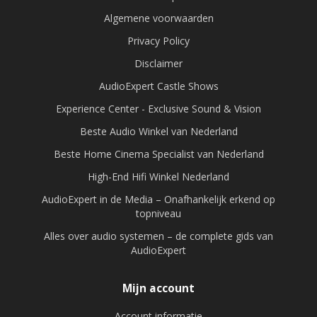
audio in dagelijks gebruik.
Algemene voorwaarden
Privacy Policy
Keukens & multifunctionele ruimtes
— waar
Disclaimer
compacte, geïntegreerde oplossingen gewenst zijn.
AudioExpert Castle Shows
Experience Center - Exclusive Sound & Vision
Kantoren & praktijkruimtes
— voor
achtergrondmuziek, presentaties of
Beste Audio Winkel van Nederland
communicatiesystemen.
Beste Home Cinema Specialist van Nederland
High-End Hifi Winkel Nederland
Retail & horeca-omgevingen
— waar eenvoud en
AudioExpert in de Media – Onafhankelijk erkend op
betrouwbare audio belangrijk zijn.
topniveau
Alles over audio systemen – de complete gids van
AudioExpert
Deze luidsprekers leveren consistente prestaties zonder
extra versterker-infrastructuur, wat installatie en onderhoud
Mijn account
eenvoudiger maakt.
Account informatie