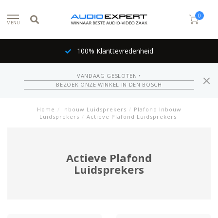
0
MENU
100% Klanttevredenheid
VANDAAG GESLOTEN •
BEZOEK ONZE WINKEL IN DEN BOSCH
Home
/
Inbouw Luidsprekers
/
Plafond Inbouw
Luidsprekers
/
Actieve Plafond Luidsprekers
Actieve Plafond
Luidsprekers