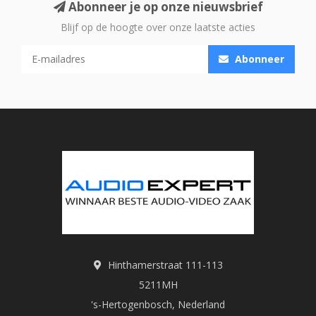
Abonneer je op onze nieuwsbrief
audio-oplossing zoekt voor woonkamers en keukens:
Blijf op de hoogte over onze laatste acties
actieve plafond inbouw luidsprekers combineren gemak
met krachtige prestaties.
Abonneer
WAAROM KIEZEN VOOR ACTIEVE PLAFOND
INBOUW LUIDSPREKERS?
Het grootste voordeel van actieve modellen is hun
gebruiksvriendelijkheid
. Omdat de versterker al in de
luidspreker zelf is geïntegreerd:
heb je geen externe versterker of receiver nodig;
Hinthamerstraat 111-113
is de installatie sneller en overzichtelijker;
5211MH
's-Hertogenbosch, Nederland
kun je eenvoudiger verschillende zones onafhankelijk