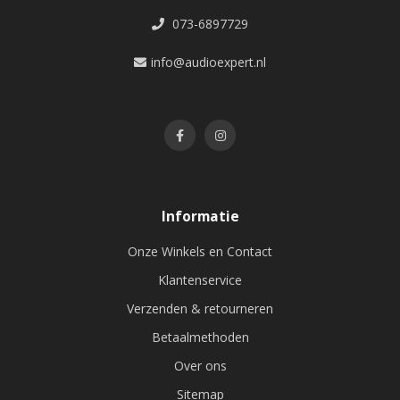
aansturen;
073-6897729
info@audioexpert.nl
heb je meer controle over individuele zones zonder
extra apparatuur.
Dit maakt actieve plafond inbouw luidsprekers bijzonder
aantrekkelijk voor zowel particulieren als zakelijke
toepassingen waar eenvoud, flexibiliteit en kwaliteit
Informatie
samenkomen.
Onze Winkels en Contact
Klantenservice
WAAR KUN JE ACTIEVE PLAFOND INBOUW
LUIDSPREKERS TOEPASSEN?
Verzenden & retourneren
Actieve plafond inbouw luidsprekers zijn breed inzetbaar:
Betaalmethoden
Over ons
Woonkamers & open ruimtes
— voor muziek en
Sitemap