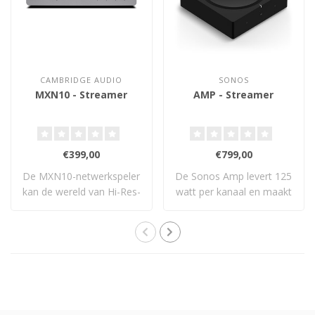
CAMBRIDGE AUDIO
SONOS
MXN10 - Streamer
AMP - Streamer
€399,00
€799,00
De MXN10-netwerkspeler
De Sonos Amp levert 125
kan de wereld van Hi-Res-
watt per kanaal en maakt
muziek naar ..
elke passie..