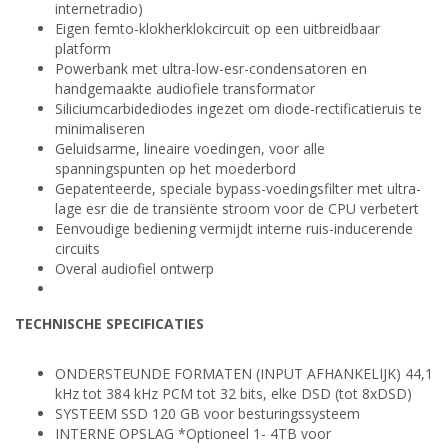
internetradio)
Eigen femto-klokherklokcircuit op een uitbreidbaar
platform
Powerbank met ultra-low-esr-condensatoren en
handgemaakte audiofiele transformator
Siliciumcarbidediodes ingezet om diode-rectificatieruis te
minimaliseren
Geluidsarme, lineaire voedingen, voor alle
spanningspunten op het moederbord
Gepatenteerde, speciale bypass-voedingsfilter met ultra-
lage esr die de transiënte stroom voor de CPU verbetert
Eenvoudige bediening vermijdt interne ruis-inducerende
circuits
Overal audiofiel ontwerp
TECHNISCHE SPECIFICATIES
ONDERSTEUNDE FORMATEN (INPUT AFHANKELIJK) 44,1
kHz tot 384 kHz PCM tot 32 bits, elke DSD (tot 8xDSD)
SYSTEEM SSD 120 GB voor besturingssysteem
INTERNE OPSLAG *Optioneel 1- 4TB voor