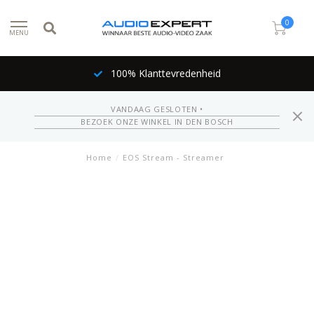
0
MENU
100% Klanttevredenheid
VANDAAG GESLOTEN •
BEZOEK ONZE WINKEL IN DEN BOSCH
Home
/
EOS Stream - Streamer