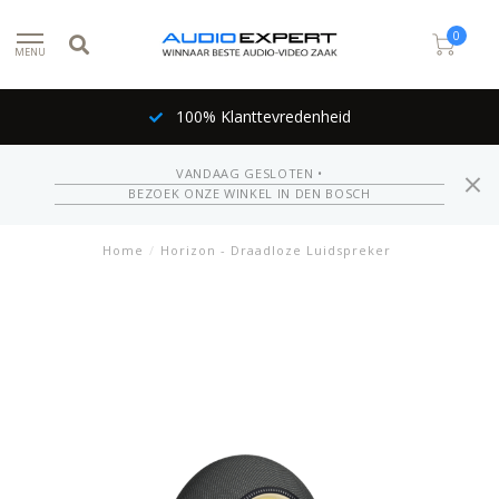
0
MENU
100% Klanttevredenheid
VANDAAG GESLOTEN •
BEZOEK ONZE WINKEL IN DEN BOSCH
Home
/
Horizon - Draadloze Luidspreker