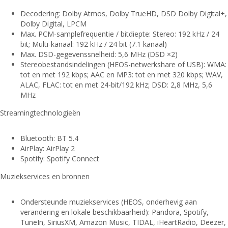
Decodering: Dolby Atmos, Dolby TrueHD, DSD Dolby Digital+,
Dolby Digital, LPCM
Max. PCM-samplefrequentie / bitdiepte: Stereo: 192 kHz / 24
bit; Multi-kanaal: 192 kHz / 24 bit (7.1 kanaal)
Max. DSD-gegevenssnelheid: 5,6 MHz (DSD ×2)
Stereobestandsindelingen (HEOS-netwerkshare of USB): WMA:
tot en met 192 kbps; AAC en MP3: tot en met 320 kbps; WAV,
ALAC, FLAC: tot en met 24-bit/192 kHz; DSD: 2,8 MHz, 5,6
MHz
Streamingtechnologieën
Bluetooth: BT 5.4
AirPlay: AirPlay 2
Spotify: Spotify Connect
Muziekservices en bronnen
Ondersteunde muziekservices (HEOS, onderhevig aan
verandering en lokale beschikbaarheid): Pandora, Spotify,
TuneIn, SiriusXM, Amazon Music, TIDAL, iHeartRadio, Deezer,