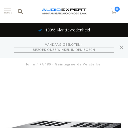
0
MENU
100% Klanttevredenheid
VANDAAG GESLOTEN •
BEZOEK ONZE WINKEL IN DEN BOSCH
Home
/
RA 180 - Geintegreerde Versterker