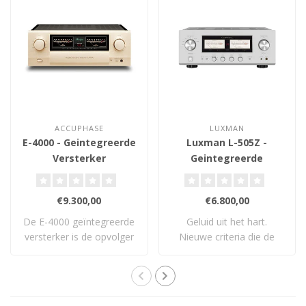
ACCUPHASE
LUXMAN
E-4000 - Geintegreerde
Luxman L-505Z -
Versterker
Geintegreerde
Versterker
€9.300,00
€6.800,00
De E-4000 geïntegreerde
Geluid uit het hart.
versterker is de opvolger
Nieuwe criteria die de
van Accuph..
standaard opnieu..