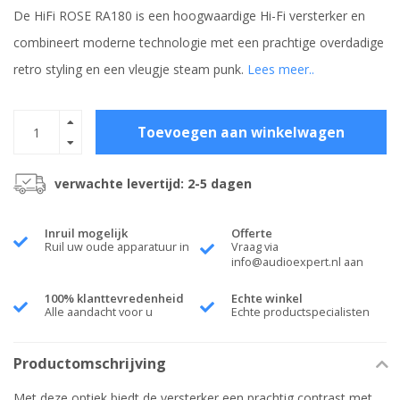
De HiFi ROSE RA180 is een hoogwaardige Hi-Fi versterker en
combineert moderne technologie met een prachtige overdadige
retro styling en een vleugje steam punk.
Lees meer..
Toevoegen aan winkelwagen
verwachte levertijd: 2-5 dagen
Inruil mogelijk
Offerte
Ruil uw oude apparatuur in
Vraag via
info@audioexpert.nl
aan
100% klanttevredenheid
Echte winkel
Alle aandacht voor u
Echte productspecialisten
Productomschrijving
Met deze optiek biedt de versterker een prachtig contrast met