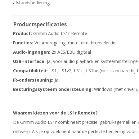
afstandsbediening.
Productspecificaties
Product:
Grimm Audio LS1r Remote
Functies:
Volumeregeling, mute, dim, bronselectie
Audio-ingangen:
2x AES/EBU digitaal
USB-interface:
Ja, voor audio playback en systeeminstellinge
Compatibiliteit:
LS1, LS1v2, LS1c, LS1be (niet standaard bij 
IR-ondersteuning:
Ja
Besturingssysteem ondersteuning:
Windows (met driver),
Waarom kiezen voor de LS1r Remote?
De Grimm Audio LS1r combineert precisie, gebruiksgemak en vee
ontwerp. Als je op zoek bent naar de perfecte bediening voor j