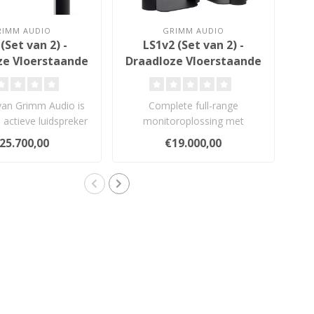
RIMM AUDIO
GRIMM AUDIO
(Set van 2) -
LS1v2 (Set van 2) -
ze Vloerstaande
Draadloze Vloerstaande
Dr
idsprekers
Luidsprekers
van Grimm Audio is
Complete full-range
De
 actieve luidspreker
monitoroplossing met
 Carbon Compos..
geïntegreerde DSP, DAC,
25.700,00
€19.000,00
versterking en..