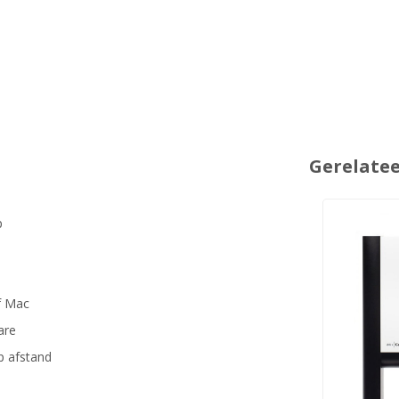
Gerelate
p
f Mac
are
p afstand