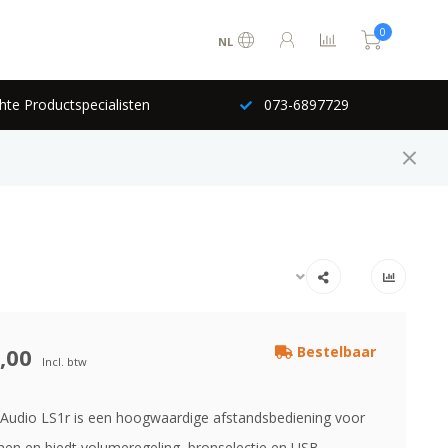
0
NL
hte Productspecialisten
073-6897729
,00
Bestelbaar
Incl. btw
udio LS1r is een hoogwaardige afstandsbediening voor
en en biedt volumeregeling, bronselectie en USB-