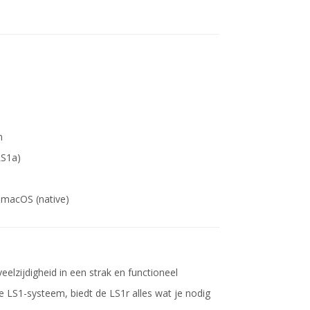
n
LS1a)
 macOS (native)
lzijdigheid in een strak en functioneel
e LS1-systeem, biedt de LS1r alles wat je nodig