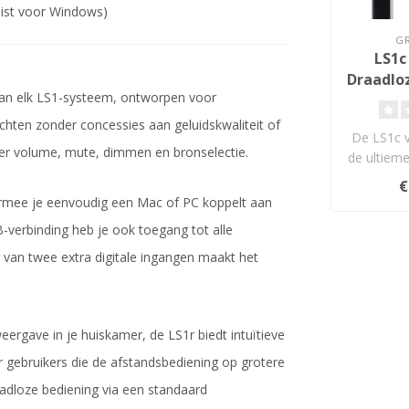
ist voor Windows)
G
LS1c 
Draadlo
 van elk LS1-systeem, ontworpen voor
Lu
achten zonder concessies aan geluidskwaliteit of
De LS1c 
ver volume, mute, dimmen en bronselectie.
de ultieme
met TPCD
€
armee je eenvoudig een Mac of PC koppelt aan
-verbinding heb je ook toegang tot alle
g van twee extra digitale ingangen maakt het
eergave in je huiskamer, de LS1r biedt intuïtieve
r gebruikers die de afstandsbediening op grotere
aadloze bediening via een standaard