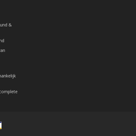
ound &
and
van
ankelijk
 complete