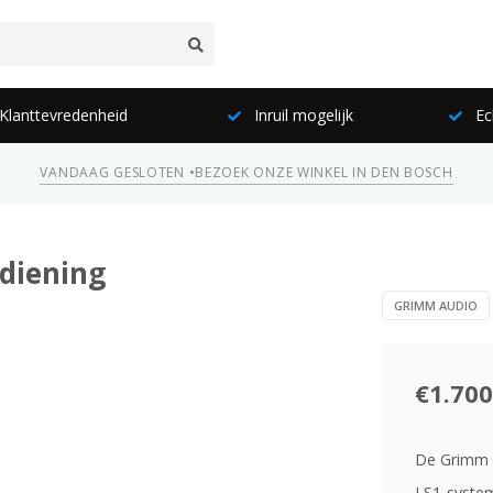
lanttevredenheid
Inruil mogelijk
Ec
VANDAAG GESLOTEN •
BEZOEK ONZE WINKEL IN DEN BOSCH
diening
GRIMM AUDIO
€1.700
De Grimm A
LS1-system