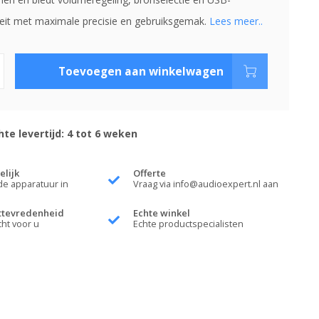
teit met maximale precisie en gebruiksgemak.
Lees meer..
Toevoegen aan winkelwagen
te levertijd: 4 tot 6 weken
elijk
Offerte
de apparatuur in
Vraag via
info@audioexpert.nl
aan
ttevredenheid
Echte winkel
cht voor u
Echte productspecialisten