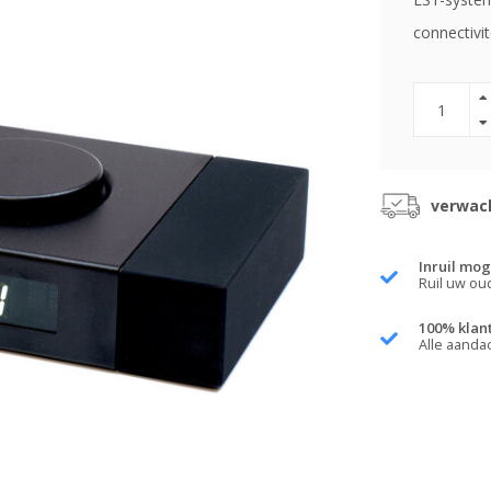
connectivi
verwach
Inruil mog
Ruil uw ou
100% klan
Alle aanda