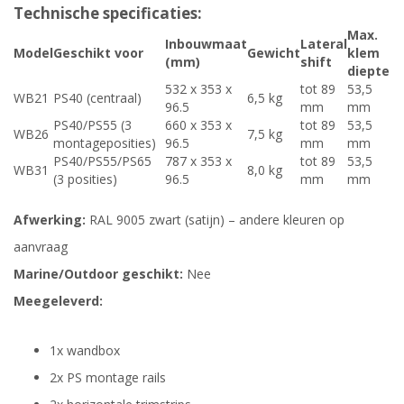
Technische specificaties:
Max.
Inbouwmaat
Lateral
Model
Geschikt voor
Gewicht
klem
(mm)
shift
diepte
532 x 353 x
tot 89
53,5
WB21
PS40 (centraal)
6,5 kg
96.5
mm
mm
PS40/PS55 (3
660 x 353 x
tot 89
53,5
WB26
7,5 kg
montageposities)
96.5
mm
mm
PS40/PS55/PS65
787 x 353 x
tot 89
53,5
WB31
8,0 kg
(3 posities)
96.5
mm
mm
Afwerking:
RAL 9005 zwart (satijn) – andere kleuren op
aanvraag
Marine/Outdoor geschikt:
Nee
Meegeleverd:
1x wandbox
2x PS montage rails