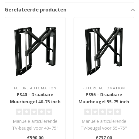
Gerelateerde producten
FUTURE AUTOMATION
FUTURE AUTOMATION
PS40 - Draaibare
PS55 - Draaibare
Muurbeugel 40-75 inch
Muurbeugel 55-75 inch
Manuele articulerende
Manuele articulerende
TV-beugel voor 40–75"
TV-beugel voor 55–75"
schermen met soepel
schermen met scissor-
€590,00
€737,00