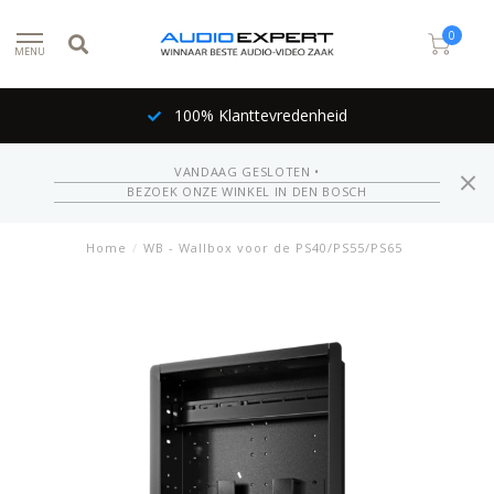
0
MENU
100% Klanttevredenheid
VANDAAG GESLOTEN •
BEZOEK ONZE WINKEL IN DEN BOSCH
Home
/
WB - Wallbox voor de PS40/PS55/PS65