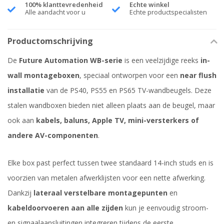
100% klanttevredenheid
Echte winkel
Alle aandacht voor u
Echte productspecialisten
Productomschrijving
De
Future Automation WB-serie
is een veelzijdige reeks
in-
wall montageboxen
, speciaal ontworpen voor een
near flush
installatie
van de PS40, PS55 en PS65 TV-wandbeugels. Deze
stalen wandboxen bieden niet alleen plaats aan de beugel, maar
ook aan
kabels, baluns, Apple TV, mini-versterkers of
andere AV-componenten
.
Elke box past perfect tussen twee standaard 14-inch studs en is
voorzien van metalen afwerklijsten voor een nette afwerking.
Dankzij
lateraal verstelbare montagepunten
en
kabeldoorvoeren aan alle zijden
kun je eenvoudig stroom-
en signaalaansluitingen integreren tijdens de eerste