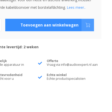
rde kabeldoorvoer met borstelafdichting.
Lees meer..
Toevoegen aan winkelwagen
te levertijd: 2 weken
elijk
Offerte
de apparatuur in
Vraag via
info@audioexpert.nl
aan
ttevredenheid
Echte winkel
cht voor u
Echte productspecialisten