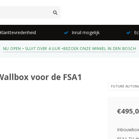
lanttevredenheid
Inruil mogelijk
Ec
NU OPEN • SLUIT OVER 4 UUR •
BEZOEK ONZE WINKEL IN DEN BOSCH
allbox voor de FSA1
FUTURE AUTOM
€495,
Inbouwbox
FSA1 TV-dr