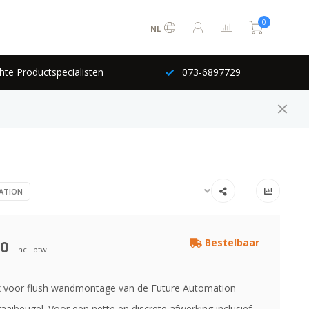
0
NL
hte Productspecialisten
073-6897729
ATION
00
Bestelbaar
Incl. btw
 voor flush wandmontage van de Future Automation
aaibeugel. Voor een nette en discrete afwerking inclusief