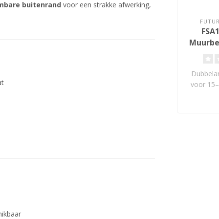
mbare buitenrand
voor een strakke afwerking,
FUTU
FSA1
Muurbeu
Dubbela
at
voor 15–
Draaibaar
hikbaar