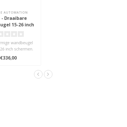
RE AUTOMATION
 - Draaibare
gel 15-26 inch
rmige wandbeugel
26 inch schermen.
 tot 180°, met kan..
€336,00