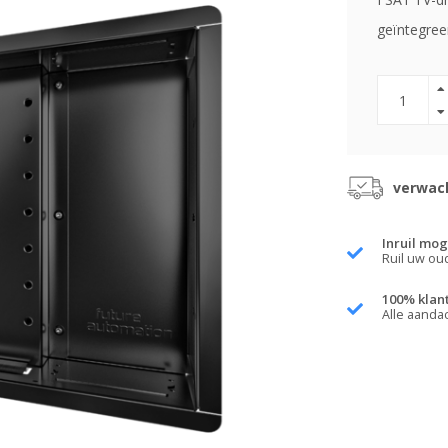
geïntegree
verwach
Inruil mog
Ruil uw ou
100% klan
Alle aanda